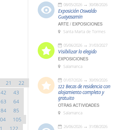
08/05/2026
30/08/2026
Exposición Oswaldo
Guayasamín
ARTE / EXPOSICIONES
Santa Marta de Tormes
05/06/2026
31/03/2027
Visibilizar lo elegido
EXPOSICIONES
Salamanca
01/07/2026
30/09/2026
21
22
122 Becas de residencia con
42
43
alojamiento completo y
gratuito
63
64
OTRAS ACTIVIDADES
84
85
Salamanca
04
105
26/06/2026
31/08/2026
1
122