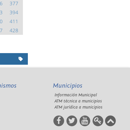
6
377
3
394
0
411
7
428
nismos
Municipios
Información Municipal
A
ATM técnica a municipios
ATM jurídica a municipios