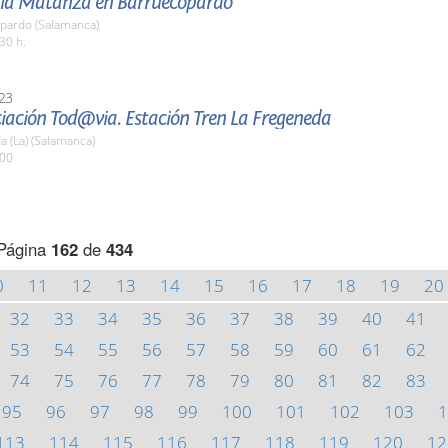
e la Matanza en Barruecopardo
pardo (Salamanca)
30 h.
23
iación Tod@via. Estación Tren La Fregeneda
 (La) (Salamanca)
:00
Página
162
de
434
0
11
12
13
14
15
16
17
18
19
20
32
33
34
35
36
37
38
39
40
41
53
54
55
56
57
58
59
60
61
62
74
75
76
77
78
79
80
81
82
83
95
96
97
98
99
100
101
102
103
1
113
114
115
116
117
118
119
120
12