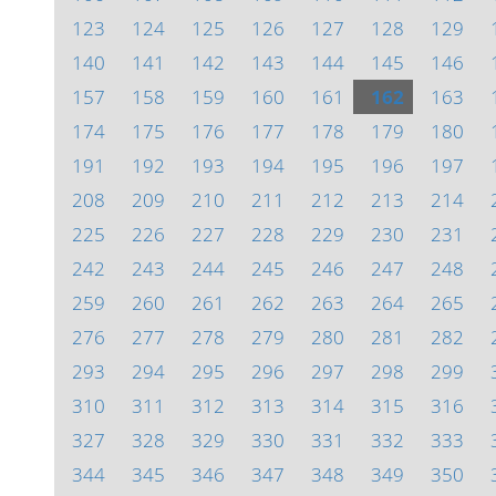
123
124
125
126
127
128
129
140
141
142
143
144
145
146
157
158
159
160
161
162
163
174
175
176
177
178
179
180
191
192
193
194
195
196
197
208
209
210
211
212
213
214
225
226
227
228
229
230
231
242
243
244
245
246
247
248
259
260
261
262
263
264
265
276
277
278
279
280
281
282
293
294
295
296
297
298
299
310
311
312
313
314
315
316
327
328
329
330
331
332
333
344
345
346
347
348
349
350