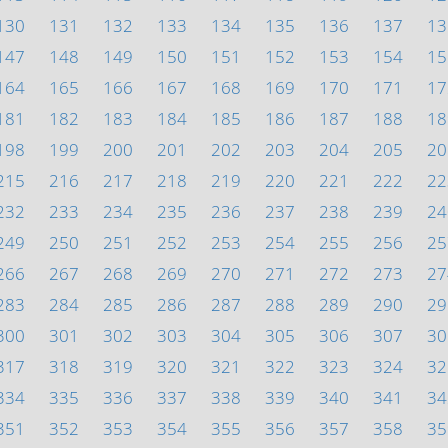
130
131
132
133
134
135
136
137
13
147
148
149
150
151
152
153
154
15
164
165
166
167
168
169
170
171
17
181
182
183
184
185
186
187
188
18
198
199
200
201
202
203
204
205
20
215
216
217
218
219
220
221
222
22
232
233
234
235
236
237
238
239
24
249
250
251
252
253
254
255
256
25
266
267
268
269
270
271
272
273
27
283
284
285
286
287
288
289
290
29
300
301
302
303
304
305
306
307
30
317
318
319
320
321
322
323
324
32
334
335
336
337
338
339
340
341
34
351
352
353
354
355
356
357
358
35