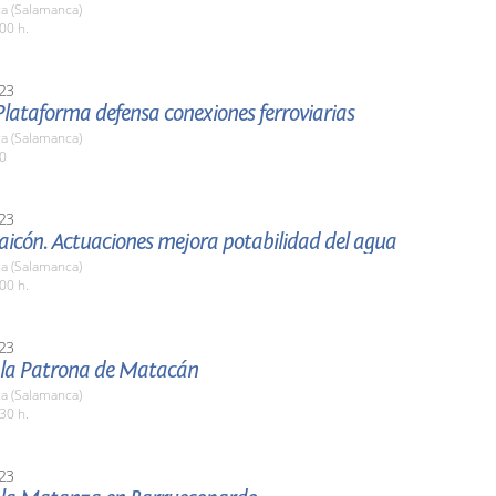
a (Salamanca)
00 h.
23
lataforma defensa conexiones ferroviarias
a (Salamanca)
00
23
aicón. Actuaciones mejora potabilidad del agua
a (Salamanca)
00 h.
23
e la Patrona de Matacán
a (Salamanca)
30 h.
23