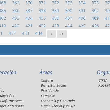
368
369
370
371
372
373
374
375
37
385
386
387
388
389
390
391
392
39
402
403
404
405
406
407
408
409
41
419
420
421
422
423
424
425
426
42
31
432
433
434
>
>>
oración
Áreas
Orga
Cultura
CIPSA
Bienestar Social
REGTS
nes
Presidencia
olegiados
Fomento
s informativas
Economía y Hacienda
ones anteriores
Organización y RRHH