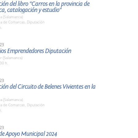
ión del libro "Carros en la provincia de
a, catalogación y estudio"
a (Salamanca)
la de Comarcas. Diputación
h.
23
mios Emprendedores Diputación
r (Salamanca)
00 h.
23
ión del Circuito de Belenes Vivientes en la
a (Salamanca)
la de Comarcas. Diputación
h.
23
 de Apoyo Municipal 2024