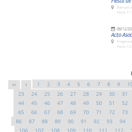
Fiesta d
Barrueco
Hora: 11:
08/12/20
Acto Asoc
Fregeneda
Hora: 12
1
2
3
4
5
6
7
8
9
1
<<
<
23
24
25
26
27
28
29
30
31
44
45
46
47
48
49
50
51
52
65
66
67
68
69
70
71
72
73
86
87
88
89
90
91
92
93
94
106
107
108
109
110
111
112