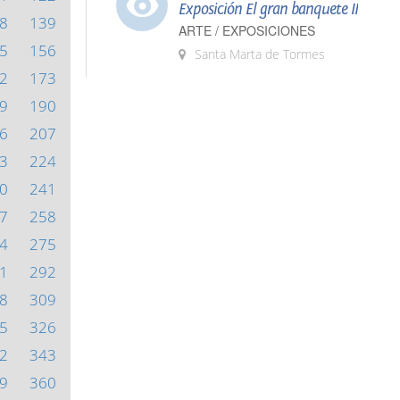
Exposición El gran banquete II
8
139
ARTE / EXPOSICIONES
5
156
Santa Marta de Tormes
2
173
9
190
6
207
3
224
0
241
7
258
4
275
1
292
8
309
5
326
2
343
9
360