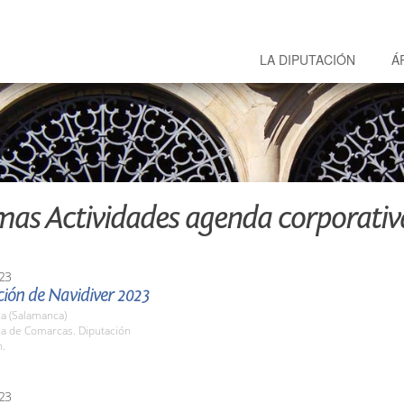
LA DIPUTACIÓN
Á
mas Actividades agenda corporativ
23
ción de Navidiver 2023
a (Salamanca)
la de Comarcas. Diputación
h.
23