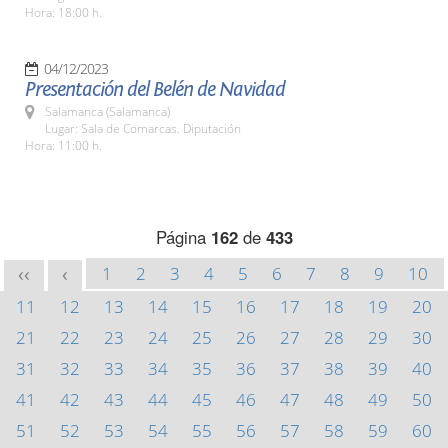
Hora: 18:00 h.
04/12/2023
Presentación del Belén de Navidad
Salamanca (Salamanca)
Lugar: Sala de Comarcas. Diputación
Hora: 11:00 h.
Página
162
de
433
1
2
3
4
5
6
7
8
9
10
<<
<
11
12
13
14
15
16
17
18
19
20
21
22
23
24
25
26
27
28
29
30
31
32
33
34
35
36
37
38
39
40
41
42
43
44
45
46
47
48
49
50
51
52
53
54
55
56
57
58
59
60