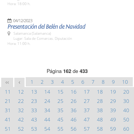
Hora: 18:00 h.
04/12/2023
Presentación del Belén de Navidad
Salamanca (Salamanca)
Lugar: Sala de Comarcas. Diputación
Hora: 11:00 h.
Página
162
de
433
1
2
3
4
5
6
7
8
9
10
<<
<
11
12
13
14
15
16
17
18
19
20
21
22
23
24
25
26
27
28
29
30
31
32
33
34
35
36
37
38
39
40
41
42
43
44
45
46
47
48
49
50
51
52
53
54
55
56
57
58
59
60