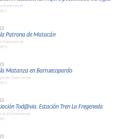
a (Salamanca)
00 h.
23
e la Patrona de Matacán
a (Salamanca)
30 h.
23
e la Matanza en Barruecopardo
pardo (Salamanca)
30 h.
23
iación Tod@via. Estación Tren La Fregeneda
 (La) (Salamanca)
:00
23