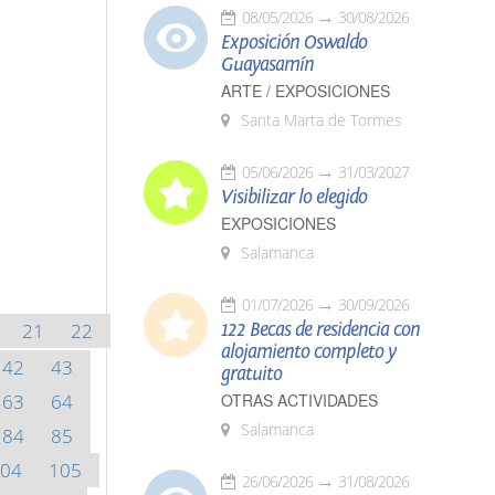
08/05/2026
30/08/2026
Exposición Oswaldo
Guayasamín
ARTE / EXPOSICIONES
Santa Marta de Tormes
05/06/2026
31/03/2027
Visibilizar lo elegido
EXPOSICIONES
Salamanca
01/07/2026
30/09/2026
21
22
122 Becas de residencia con
alojamiento completo y
42
43
gratuito
63
64
OTRAS ACTIVIDADES
Salamanca
84
85
04
105
26/06/2026
31/08/2026