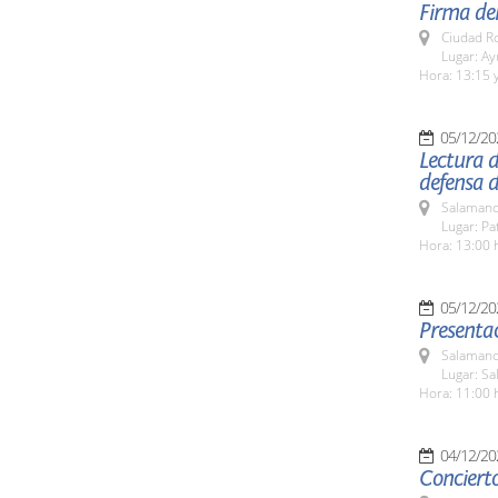
Firma del
Ciudad R
Lugar: A
Hora: 13:15 y
05/12/20
Lectura d
defensa d
Salamanc
Lugar: Pa
Hora: 13:00 
05/12/20
Presentac
Salamanc
Lugar: Sa
Hora: 11:00 
04/12/20
Conciert