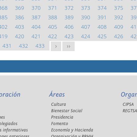
368
369
370
371
372
373
374
375
37
385
386
387
388
389
390
391
392
39
402
403
404
405
406
407
408
409
41
419
420
421
422
423
424
425
426
42
431
432
433
>
>>
oración
Áreas
Orga
Cultura
CIPSA
Bienestar Social
REGTS
nes
Presidencia
olegiados
Fomento
s informativas
Economía y Hacienda
ones anteriores
Organización y RRHH