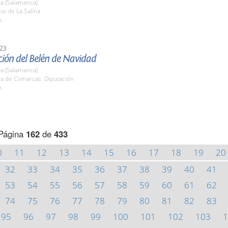
a (Salamanca)
tio de La Salina
h.
23
ión del Belén de Navidad
a (Salamanca)
la de Comarcas. Diputación
h.
Página
162
de
433
0
11
12
13
14
15
16
17
18
19
20
32
33
34
35
36
37
38
39
40
41
53
54
55
56
57
58
59
60
61
62
74
75
76
77
78
79
80
81
82
83
95
96
97
98
99
100
101
102
103
1