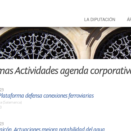
LA DIPUTACIÓN
Á
mas Actividades agenda corporativ
23
lataforma defensa conexiones ferroviarias
a (Salamanca)
00
23
aicón. Actuaciones mejora potabilidad del agua