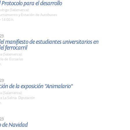
 Protocolo para el desarrollo
odrigo (Salamanca)
yuntamiento y Estación de Autobuses
 14:00 h.
23
el manifiesto de estudiantes universitarios en
el ferrocarril
a (Salamanca)
tio de Escuelas
h.
23
ión de la exposición "Animalario"
a (Salamanca)
la La Salina. Diputación
h.
23
o de Navidad