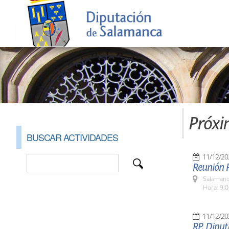
Próxi
BUSCAR ACTIVIDADES
11/12/20
Reunión P
Salamanc
Hora: 9:
11/12/20
RP. Diput