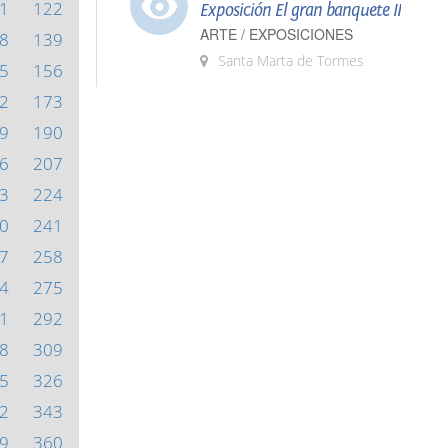
1
122
Exposición El gran banquete II
ARTE / EXPOSICIONES
8
139
Santa Marta de Tormes
5
156
2
173
9
190
6
207
3
224
0
241
7
258
4
275
1
292
8
309
5
326
2
343
9
360