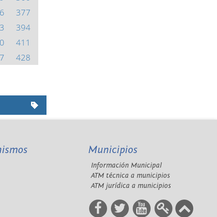
6
377
3
394
0
411
7
428
nismos
Municipios
Información Municipal
A
ATM técnica a municipios
ATM jurídica a municipios