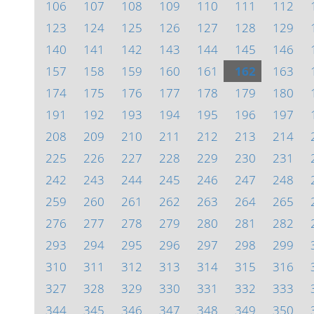
106
107
108
109
110
111
112
123
124
125
126
127
128
129
140
141
142
143
144
145
146
157
158
159
160
161
162
163
174
175
176
177
178
179
180
191
192
193
194
195
196
197
208
209
210
211
212
213
214
225
226
227
228
229
230
231
242
243
244
245
246
247
248
259
260
261
262
263
264
265
276
277
278
279
280
281
282
293
294
295
296
297
298
299
310
311
312
313
314
315
316
327
328
329
330
331
332
333
344
345
346
347
348
349
350