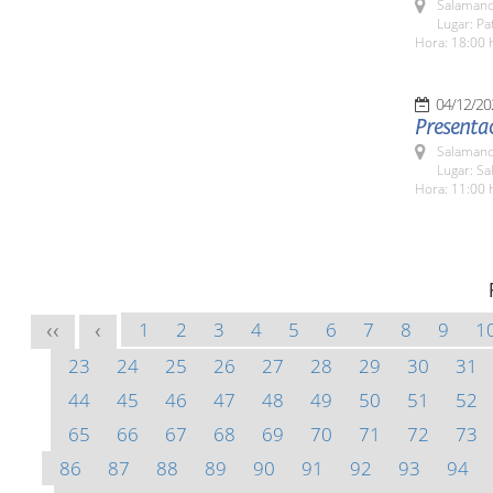
Salamanc
Lugar: Pa
Hora: 18:00 
04/12/20
Presentac
Salamanc
Lugar: Sa
Hora: 11:00 
1
2
3
4
5
6
7
8
9
1
<<
<
23
24
25
26
27
28
29
30
31
44
45
46
47
48
49
50
51
52
65
66
67
68
69
70
71
72
73
86
87
88
89
90
91
92
93
94