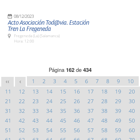
08/12/2023
Acto Asociación Tod@via. Estación
Tren La Fregeneda
Fregeneda (La) (Salamanca)
Hora: 12:00
Página
162
de
434
1
2
3
4
5
6
7
8
9
10
<<
<
11
12
13
14
15
16
17
18
19
20
21
22
23
24
25
26
27
28
29
30
31
32
33
34
35
36
37
38
39
40
41
42
43
44
45
46
47
48
49
50
51
52
53
54
55
56
57
58
59
60
61
62
63
64
65
66
67
68
69
70