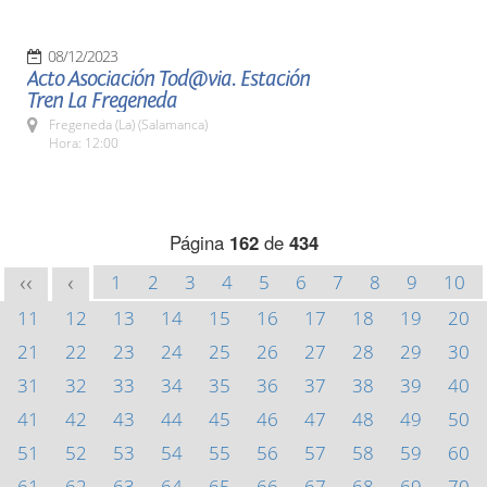
08/12/2023
Acto Asociación Tod@via. Estación
Tren La Fregeneda
Fregeneda (La) (Salamanca)
Hora: 12:00
Página
162
de
434
1
2
3
4
5
6
7
8
9
10
<<
<
11
12
13
14
15
16
17
18
19
20
21
22
23
24
25
26
27
28
29
30
31
32
33
34
35
36
37
38
39
40
41
42
43
44
45
46
47
48
49
50
51
52
53
54
55
56
57
58
59
60
61
62
63
64
65
66
67
68
69
70