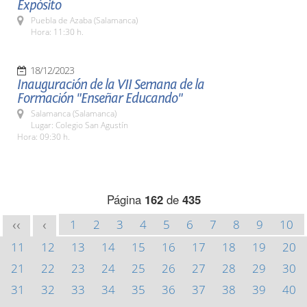
Expósito
Puebla de Azaba (Salamanca)
Hora: 11:30 h.
18/12/2023
Inauguración de la VII Semana de la
Formación "Enseñar Educando"
Salamanca (Salamanca)
Lugar: Colegio San Agustín
Hora: 09:30 h.
Página
162
de
435
1
2
3
4
5
6
7
8
9
10
<<
<
11
12
13
14
15
16
17
18
19
20
21
22
23
24
25
26
27
28
29
30
31
32
33
34
35
36
37
38
39
40