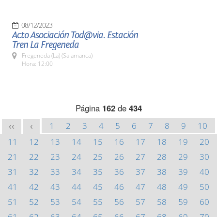
08/12/2023
Acto Asociación Tod@via. Estación
Tren La Fregeneda
Fregeneda (La) (Salamanca)
Hora: 12:00
Página
162
de
434
1
2
3
4
5
6
7
8
9
10
<<
<
11
12
13
14
15
16
17
18
19
20
21
22
23
24
25
26
27
28
29
30
31
32
33
34
35
36
37
38
39
40
41
42
43
44
45
46
47
48
49
50
51
52
53
54
55
56
57
58
59
60
61
62
63
64
65
66
67
68
69
70