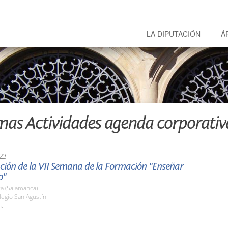
LA DIPUTACIÓN
Á
mas Actividades agenda corporativ
23
ción de la VII Semana de la Formación "Enseñar
o"
a (Salamanca)
legio San Agustín
h.