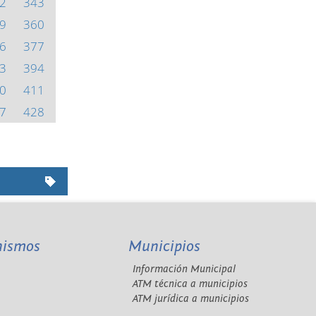
2
343
9
360
6
377
3
394
0
411
7
428
nismos
Municipios
Información Municipal
A
ATM técnica a municipios
ATM jurídica a municipios