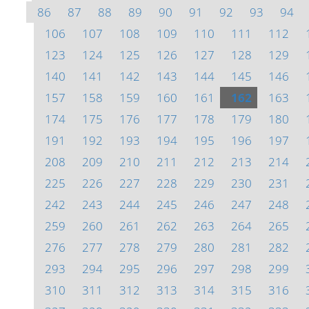
86
87
88
89
90
91
92
93
94
106
107
108
109
110
111
112
123
124
125
126
127
128
129
140
141
142
143
144
145
146
157
158
159
160
161
162
163
174
175
176
177
178
179
180
191
192
193
194
195
196
197
208
209
210
211
212
213
214
225
226
227
228
229
230
231
242
243
244
245
246
247
248
259
260
261
262
263
264
265
276
277
278
279
280
281
282
293
294
295
296
297
298
299
310
311
312
313
314
315
316