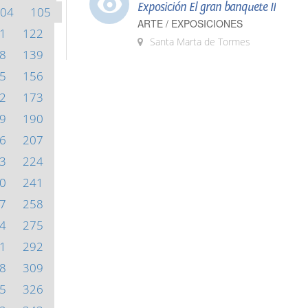
Exposición El gran banquete II
04
105
ARTE / EXPOSICIONES
1
122
Santa Marta de Tormes
8
139
5
156
2
173
9
190
6
207
3
224
0
241
7
258
4
275
1
292
8
309
5
326