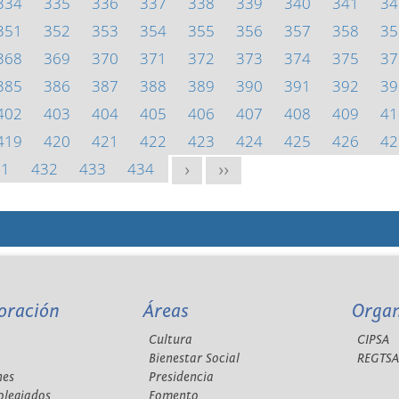
334
335
336
337
338
339
340
341
34
351
352
353
354
355
356
357
358
35
368
369
370
371
372
373
374
375
37
385
386
387
388
389
390
391
392
39
402
403
404
405
406
407
408
409
41
419
420
421
422
423
424
425
426
42
31
432
433
434
>
>>
oración
Áreas
Orga
Cultura
CIPSA
Bienestar Social
REGTS
nes
Presidencia
olegiados
Fomento