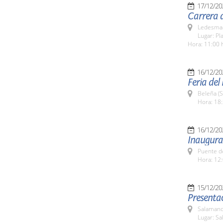
17/12/20
Carrera 
Ledesma 
Lugar: Pl
Hora: 11:00 
16/12/20
Feria del
Beleña (
Hora: 18:
16/12/20
Inaugura
Puente d
Hora: 12:
15/12/20
Presenta
Salamanc
Lugar: Sa