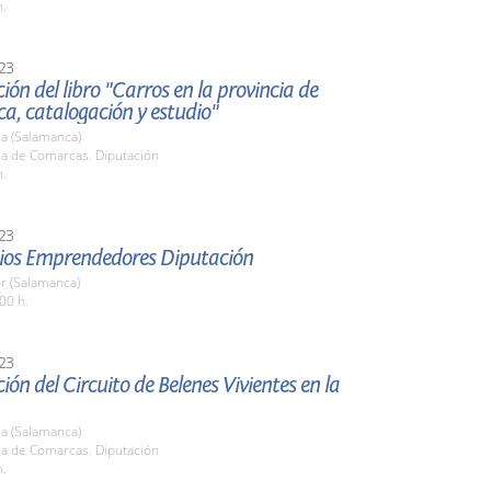
h.
23
ión del libro "Carros en la provincia de
a, catalogación y estudio"
a (Salamanca)
la de Comarcas. Diputación
h.
23
mios Emprendedores Diputación
r (Salamanca)
00 h.
23
ión del Circuito de Belenes Vivientes en la
a (Salamanca)
la de Comarcas. Diputación
h.