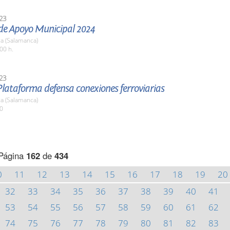
23
 de Apoyo Municipal 2024
a (Salamanca)
00 h.
23
lataforma defensa conexiones ferroviarias
a (Salamanca)
00
Página
162
de
434
0
11
12
13
14
15
16
17
18
19
20
32
33
34
35
36
37
38
39
40
41
53
54
55
56
57
58
59
60
61
62
74
75
76
77
78
79
80
81
82
83