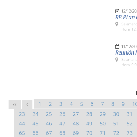
12/12/20
RP. PLan
Salamanc
Hora: 12:
11/12/20
Reunión P
Salamanc
Hora: 9:
1
2
3
4
5
6
7
8
9
1
<<
<
23
24
25
26
27
28
29
30
31
44
45
46
47
48
49
50
51
52
65
66
67
68
69
70
71
72
73