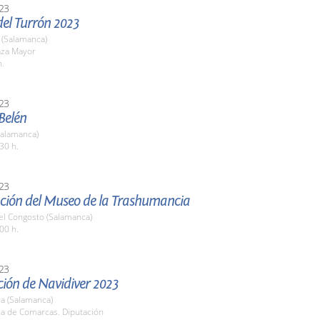
23
del Turrón 2023
(Salamanca)
aza Mayor
h.
23
 Belén
Salamanca)
30 h.
23
ción del Museo de la Trashumancia
el Congosto (Salamanca)
00 h.
23
ción de Navidiver 2023
a (Salamanca)
la de Comarcas. Diputación