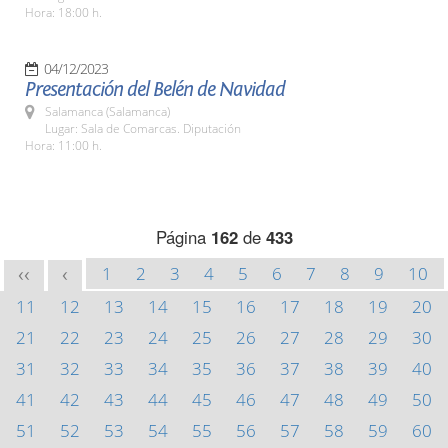
Hora: 18:00 h.
04/12/2023
Presentación del Belén de Navidad
Salamanca (Salamanca)
Lugar: Sala de Comarcas. Diputación
Hora: 11:00 h.
Página
162
de
433
1
2
3
4
5
6
7
8
9
10
<<
<
11
12
13
14
15
16
17
18
19
20
21
22
23
24
25
26
27
28
29
30
31
32
33
34
35
36
37
38
39
40
41
42
43
44
45
46
47
48
49
50
51
52
53
54
55
56
57
58
59
60