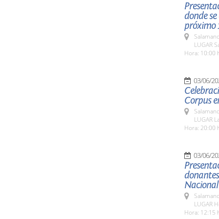
Presentac
donde se 
próximo 1
Salamanc
LUGAR Sa
Hora: 10:00 
03/06/20
Celebraci
Corpus e
Salamanc
LUGAR La
Hora: 20:00 
03/06/20
Presentac
donantes 
Nacional
Salamanc
LUGAR Hos
Hora: 12:15 