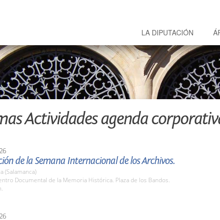
LA DIPUTACIÓN
Á
mas Actividades agenda corporativ
26
ión de la Semana Internacional de los Archivos.
a (Salamanca)
ntro Documental de la Memoria Histórica. Plaza de los Bandos.
h.
26