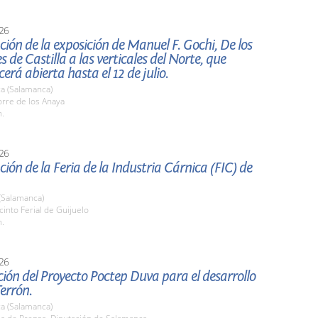
26
ión de la exposición de Manuel F. Gochi, De los
s de Castilla a las verticales del Norte, que
rá abierta hasta el 12 de julio.
a (Salamanca)
rre de los Anaya
h.
26
ión de la Feria de la Industria Cárnica (FIC) de
(Salamanca)
cinto Ferial de Guijuelo
h.
26
ión del Proyecto Poctep Duva para el desarrollo
errón.
a (Salamanca)