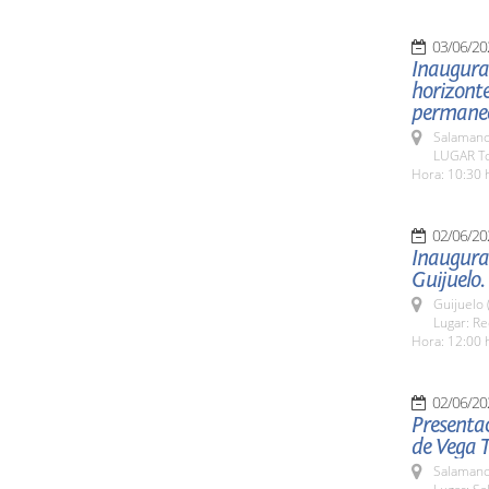
03/06/20
Inaugurac
horizonte
permanece
Salamanc
LUGAR To
Hora: 10:30 
02/06/20
Inaugurac
Guijuelo.
Guijuelo 
Lugar: Re
Hora: 12:00 
02/06/20
Presentac
de Vega T
Salamanc