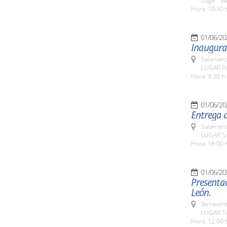
Lugar: Sa
Hora: 10:30 
01/06/20
Inaugurac
Salamanc
LUGAR Pa
Hora: 9:30 h.
01/06/20
Entrega d
Salamanc
LUGAR Sa
Hora: 18:00 
01/06/20
Presentac
León.
Benavent
LUGAR Te
Hora: 12:00 