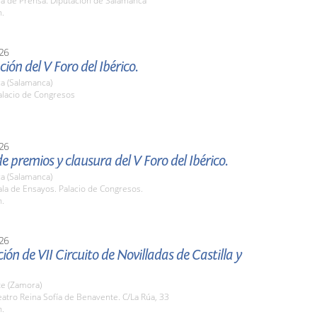
la de Prensa. Diputación de Salamanca
h.
26
ión del V Foro del Ibérico.
a (Salamanca)
lacio de Congresos
26
e premios y clausura del V Foro del Ibérico.
a (Salamanca)
la de Ensayos. Palacio de Congresos.
h.
26
ión de VII Circuito de Novilladas de Castilla y
e (Zamora)
atro Reina Sofía de Benavente. C/La Rúa, 33
h.