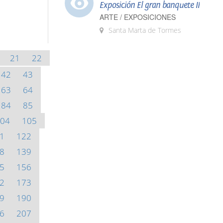
Exposición El gran banquete II
ARTE / EXPOSICIONES
Santa Marta de Tormes
21
22
42
43
63
64
84
85
04
105
1
122
8
139
5
156
2
173
9
190
6
207