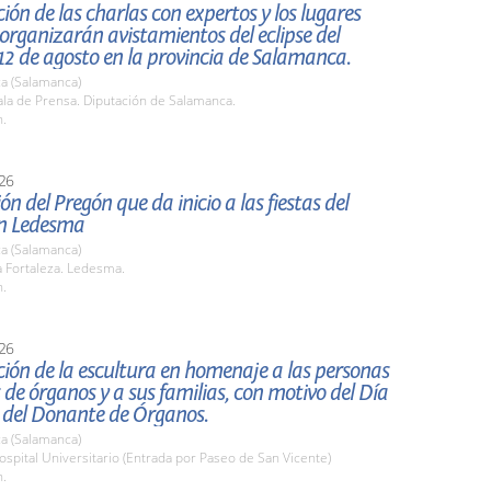
ión de las charlas con expertos y los lugares
organizarán avistamientos del eclipse del
2 de agosto en la provincia de Salamanca.
a (Salamanca)
la de Prensa. Diputación de Salamanca.
h.
26
ón del Pregón que da inicio a las fiestas del
n Ledesma
a (Salamanca)
 Fortaleza. Ledesma.
h.
26
ión de la escultura en homenaje a las personas
de órganos y a sus familias, con motivo del Día
 del Donante de Órganos.
a (Salamanca)
pital Universitario (Entrada por Paseo de San Vicente)
h.