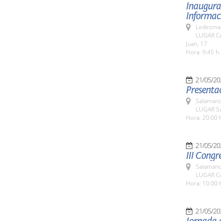
Inaugurac
Informaci
Ledesma 
LUGAR Ce
Juan, 17
Hora: 9:45 h.
21/05/20
Presentac
Salamanc
LUGAR Sa
Hora: 20:00 
21/05/20
III Congr
Salamanc
LUGAR Co
Hora: 10:00 
21/05/20