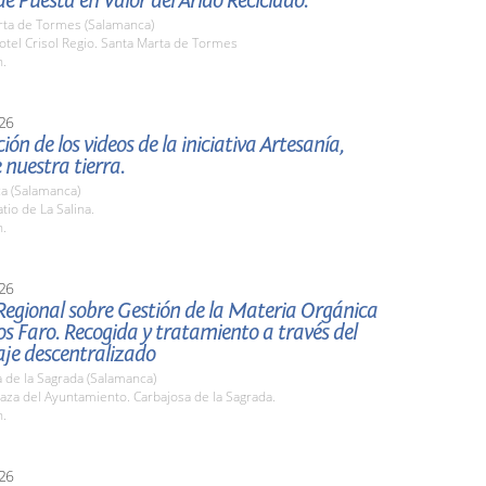
e Puesta en Valor del Árido Reciclado.
rta de Tormes (Salamanca)
tel Crisol Regio. Santa Marta de Tormes
h.
26
ión de los videos de la iniciativa Artesanía,
 nuestra tierra.
a (Salamanca)
io de La Salina.
h.
26
Regional sobre Gestión de la Materia Orgánica
s Faro. Recogida y tratamiento a través del
je descentralizado
 de la Sagrada (Salamanca)
za del Ayuntamiento. Carbajosa de la Sagrada.
h.
26