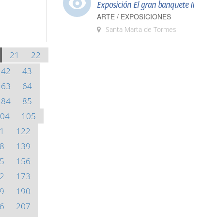
Exposición El gran banquete II
ARTE / EXPOSICIONES
Santa Marta de Tormes
21
22
42
43
63
64
84
85
04
105
1
122
8
139
5
156
2
173
9
190
6
207