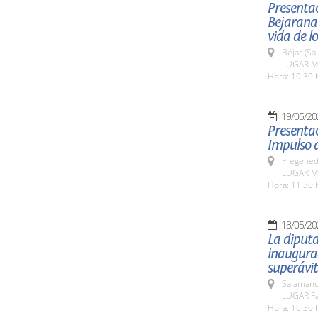
Presentac
Bejarana
vida de l
Béjar (Sa
LUGAR Mu
Hora: 19:30 
19/05/20
Presentac
Impulso d
Fregeneda
LUGAR Mu
Hora: 11:30 
18/05/20
La diputa
inaugurac
superávit
Salamanc
LUGAR Fa
Hora: 16:30 