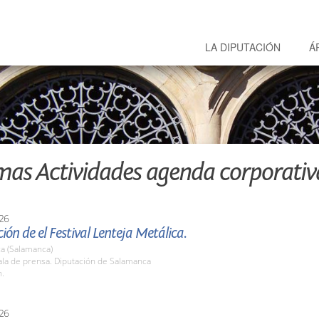
LA DIPUTACIÓN
Á
mas Actividades agenda corporativ
26
ión de el Festival Lenteja Metálica.
a (Salamanca)
la de prensa. Diputación de Salamanca
h.
26