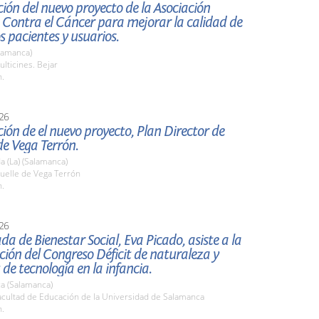
ión del nuevo proyecto de la Asociación
 Contra el Cáncer para mejorar la calidad de
os pacientes y usuarios.
lamanca)
lticines. Bejar
h.
26
ión de el nuevo proyecto, Plan Director de
e Vega Terrón.
 (La) (Salamanca)
elle de Vega Terrón
h.
26
da de Bienestar Social, Eva Picado, asiste a la
ión del Congreso Déficit de naturaleza y
 de tecnología en la infancia.
a (Salamanca)
cultad de Educación de la Universidad de Salamanca
h.