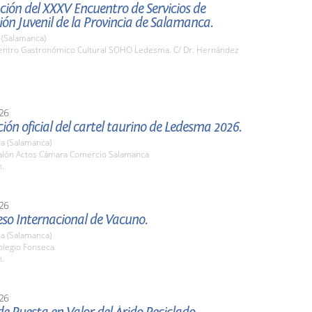
ión del XXXV Encuentro de Servicios de
ón Juvenil de la Provincia de Salamanca.
(Salamanca)
ntro Gastronómico Cultural SOHO Ledesma. C/ Dr. Hernández
26
ión oficial del cartel taurino de Ledesma 2026.
a (Salamanca)
lón Actos Cámara Comercio Salamanca
h.
26
eso Internacional de Vacuno.
a (Salamanca)
legio Fonseca
h.
26