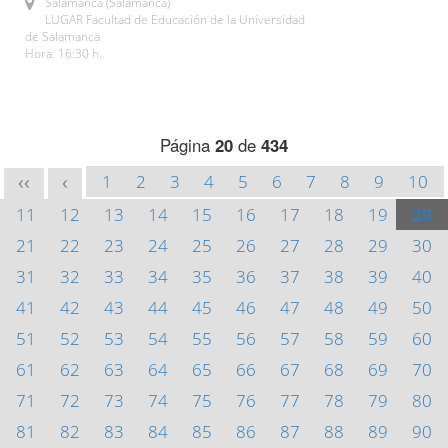
Salamanca (Salamanca)
LUGAR Facultad de Educación de la Universidad
de Salamanca
Hora: 16:30 h.
Página
20
de
434
1
2
3
4
5
6
7
8
9
10
<<
<
11
12
13
14
15
16
17
18
19
20
21
22
23
24
25
26
27
28
29
30
31
32
33
34
35
36
37
38
39
40
41
42
43
44
45
46
47
48
49
50
51
52
53
54
55
56
57
58
59
60
61
62
63
64
65
66
67
68
69
70
71
72
73
74
75
76
77
78
79
80
81
82
83
84
85
86
87
88
89
90