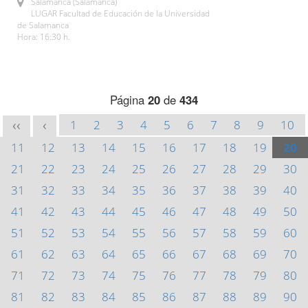
Salamanca (Salamanca)
LUGAR Facultad de Educación de la Universidad
de Salamanca
Hora: 16:30 h.
Página
20
de
434
1
2
3
4
5
6
7
8
9
10
<<
<
11
12
13
14
15
16
17
18
19
20
21
22
23
24
25
26
27
28
29
30
31
32
33
34
35
36
37
38
39
40
41
42
43
44
45
46
47
48
49
50
51
52
53
54
55
56
57
58
59
60
61
62
63
64
65
66
67
68
69
70
71
72
73
74
75
76
77
78
79
80
81
82
83
84
85
86
87
88
89
90