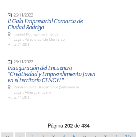
26/11/2022
II Gala Empresarial Comarca de
Ciudad Rodrigo
Ciudad Rodrigo (Salamanca)
Lugar: Palacio Conde Montarco
Hora: 21:00 h.
26/11/2022
Inauguración del Encuentro
"Creatividad y Emprendimiento Joven
en el territorio CENCYL"
Peñaranda de Bracamonte (Salamanca)
Lugar: Albergue Juvenil
Hora: 11:30 h.
Página
202
de
434
1
2
3
4
5
6
7
8
9
10