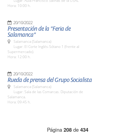
Lugar: Aula Francisco Salinas de la USAL
Hora: 10:00 h.
20/10/2022
Presentación de la "Feria de
Salamanca"
Salamanca (Salamanca)
Lugar: El Corte Inglés-Sótano 1 (frente al
Supermercado).
Hora: 12:00 h.
20/10/2022
Rueda de prensa del Grupo Socialista
Salamanca (Salamanca)
Lugar: Sala de las Comarcas. Diputación de
Salamanca.
Hora: 09:45 h.
Página
208
de
434