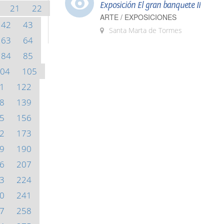
Exposición El gran banquete II
21
22
ARTE / EXPOSICIONES
42
43
Santa Marta de Tormes
63
64
84
85
04
105
1
122
8
139
5
156
2
173
9
190
6
207
3
224
0
241
7
258