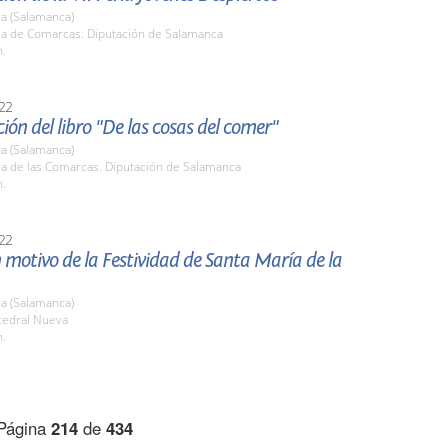
a (Salamanca)
ala de Comarcas. Diputación de Salamanca
h.
22
ión del libro "De las cosas del comer"
a (Salamanca)
la de las Comarcas. Diputación de Salamanca
h.
22
 motivo de la Festividad de Santa María de la
a (Salamanca)
tedral Nueva
h.
Página
214
de
434