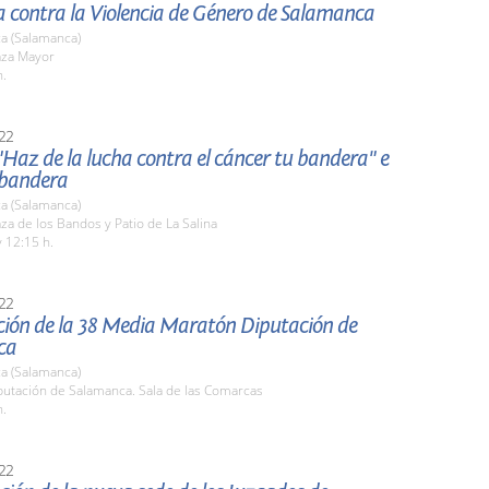
a contra la Violencia de Género de Salamanca
a (Salamanca)
aza Mayor
h.
22
Haz de la lucha contra el cáncer tu bandera" e
 bandera
a (Salamanca)
aza de los Bandos y Patio de La Salina
 12:15 h.
22
ción de la 38 Media Maratón Diputación de
ca
a (Salamanca)
putación de Salamanca. Sala de las Comarcas
h.
22