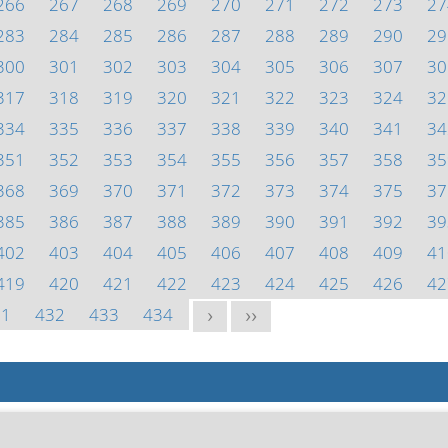
266
267
268
269
270
271
272
273
27
283
284
285
286
287
288
289
290
29
300
301
302
303
304
305
306
307
30
317
318
319
320
321
322
323
324
32
334
335
336
337
338
339
340
341
34
351
352
353
354
355
356
357
358
35
368
369
370
371
372
373
374
375
37
385
386
387
388
389
390
391
392
39
402
403
404
405
406
407
408
409
41
419
420
421
422
423
424
425
426
42
31
432
433
434
>
>>