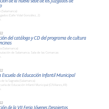
ión de la nueva sede de los Juzgados de
o
o (Salamanca)
zgados (Calle Vidal González, 2)
h.
22
ión del catálogo y CD del programa de cultura
ncinas
a (Salamanca)
putación de Salamanca. Sala de las Comarcas
h.
22
la Escuela de Educación Infantil Municipal
 de la Sagrada (Salamanca)
cuela de Educación Infantil Municipal (C/Villares,49)
h.
22
ión de la VII Feria Jóvenes Despiertos