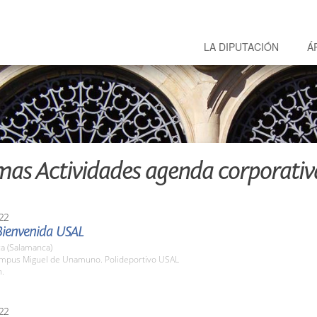
LA DIPUTACIÓN
Á
mas Actividades agenda corporativ
22
Bienvenida USAL
a (Salamanca)
ampus Miguel de Unamuno. Polideportivo USAL
h.
22