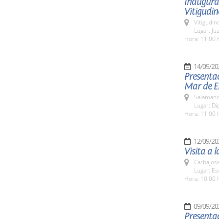
Inaugurac
Vitigudin
Vitigudin
Lugar: Ju
Hora: 11:00 
14/09/20
Presentac
Mar de E
Salamanc
Lugar: Di
Hora: 11:00 
12/09/20
Visita a 
Carbajosa
Lugar: Es
Hora: 10:00 
09/09/20
Presentac