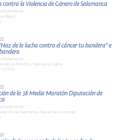
a contra la Violencia de Género de Salamanca
a (Salamanca)
aza Mayor
h.
22
Haz de la lucha contra el cáncer tu bandera" e
 bandera
a (Salamanca)
aza de los Bandos y Patio de La Salina
 12:15 h.
22
ción de la 38 Media Maratón Diputación de
ca
a (Salamanca)
putación de Salamanca. Sala de las Comarcas
h.
22