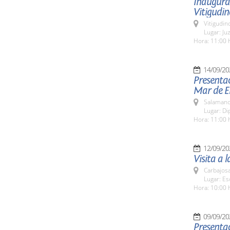
Inaugurac
Vitigudin
Vitigudin
Lugar: Ju
Hora: 11:00 
14/09/20
Presentac
Mar de E
Salamanc
Lugar: Di
Hora: 11:00 
12/09/20
Visita a 
Carbajosa
Lugar: Es
Hora: 10:00 
09/09/20
Presentac