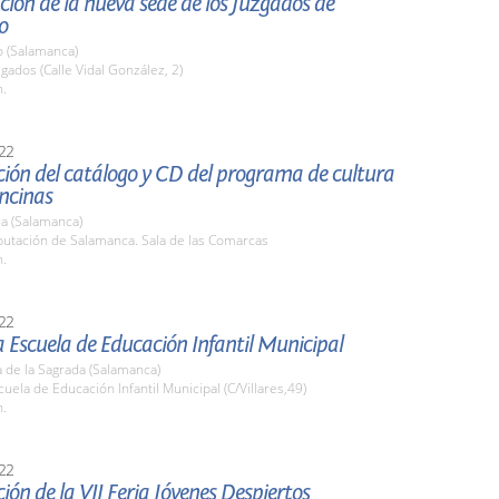
ión de la nueva sede de los Juzgados de
o
o (Salamanca)
zgados (Calle Vidal González, 2)
h.
22
ión del catálogo y CD del programa de cultura
ncinas
a (Salamanca)
putación de Salamanca. Sala de las Comarcas
h.
22
la Escuela de Educación Infantil Municipal
 de la Sagrada (Salamanca)
cuela de Educación Infantil Municipal (C/Villares,49)
h.
22
ión de la VII Feria Jóvenes Despiertos