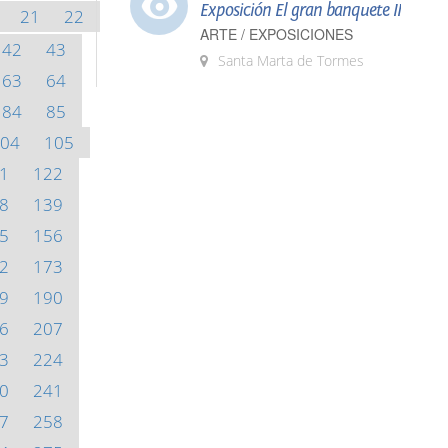
Exposición El gran banquete II
21
22
ARTE / EXPOSICIONES
42
43
Santa Marta de Tormes
63
64
84
85
04
105
1
122
8
139
5
156
2
173
9
190
6
207
3
224
0
241
7
258