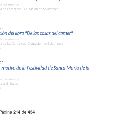
a (Salamanca)
ala de Comarcas. Diputación de Salamanca
h.
22
ión del libro "De las cosas del comer"
a (Salamanca)
la de las Comarcas. Diputación de Salamanca
h.
22
 motivo de la Festividad de Santa María de la
a (Salamanca)
tedral Nueva
h.
Página
214
de
434