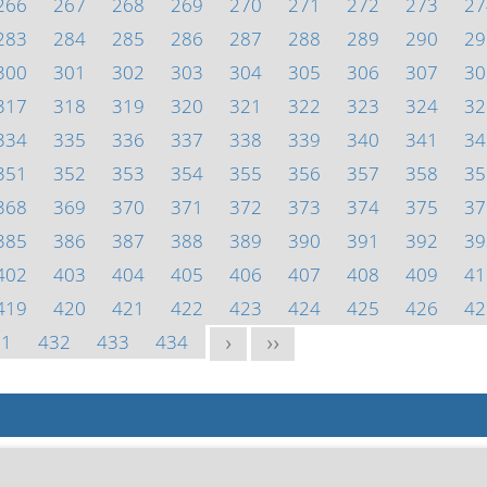
266
267
268
269
270
271
272
273
27
283
284
285
286
287
288
289
290
29
300
301
302
303
304
305
306
307
30
317
318
319
320
321
322
323
324
32
334
335
336
337
338
339
340
341
34
351
352
353
354
355
356
357
358
35
368
369
370
371
372
373
374
375
37
385
386
387
388
389
390
391
392
39
402
403
404
405
406
407
408
409
41
419
420
421
422
423
424
425
426
42
31
432
433
434
>
>>