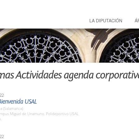
LA DIPUTACIÓN
Á
mas Actividades agenda corporativ
22
Bienvenida USAL
a (Salamanca)
ampus Miguel de Unamuno. Polideportivo USAL
h.
22