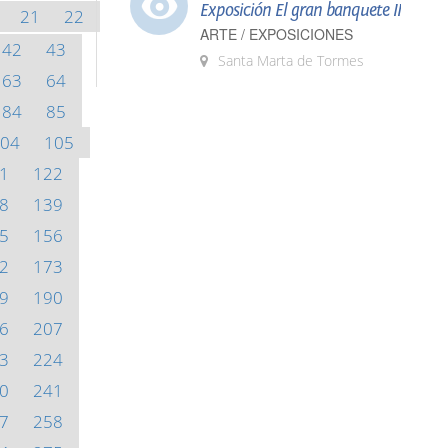
Exposición El gran banquete II
21
22
ARTE / EXPOSICIONES
42
43
Santa Marta de Tormes
63
64
84
85
04
105
1
122
8
139
5
156
2
173
9
190
6
207
3
224
0
241
7
258