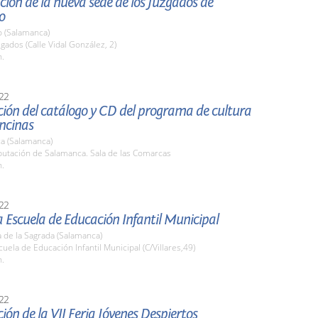
ión de la nueva sede de los Juzgados de
o
o (Salamanca)
zgados (Calle Vidal González, 2)
h.
22
ión del catálogo y CD del programa de cultura
ncinas
a (Salamanca)
putación de Salamanca. Sala de las Comarcas
h.
22
la Escuela de Educación Infantil Municipal
 de la Sagrada (Salamanca)
cuela de Educación Infantil Municipal (C/Villares,49)
h.
22
ión de la VII Feria Jóvenes Despiertos