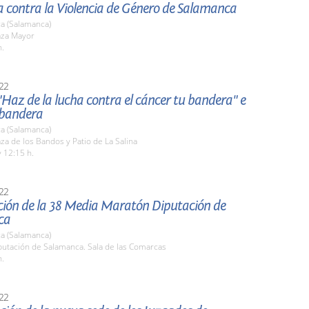
a contra la Violencia de Género de Salamanca
a (Salamanca)
aza Mayor
h.
22
Haz de la lucha contra el cáncer tu bandera" e
 bandera
a (Salamanca)
aza de los Bandos y Patio de La Salina
 12:15 h.
22
ción de la 38 Media Maratón Diputación de
ca
a (Salamanca)
putación de Salamanca. Sala de las Comarcas
h.
22