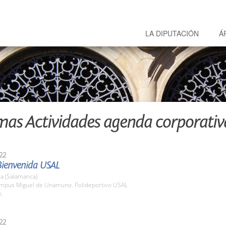
LA DIPUTACIÓN
Á
mas Actividades agenda corporativ
22
Bienvenida USAL
a (Salamanca)
ampus Miguel de Unamuno. Polideportivo USAL
h.
22