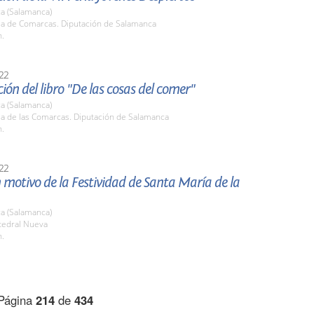
a (Salamanca)
ala de Comarcas. Diputación de Salamanca
h.
22
ión del libro "De las cosas del comer"
a (Salamanca)
la de las Comarcas. Diputación de Salamanca
h.
22
 motivo de la Festividad de Santa María de la
a (Salamanca)
tedral Nueva
h.
Página
214
de
434