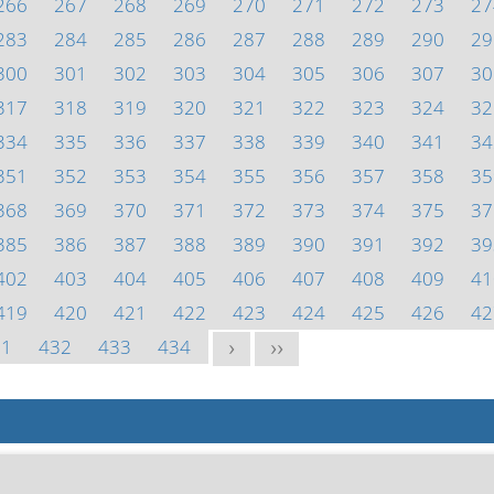
266
267
268
269
270
271
272
273
27
283
284
285
286
287
288
289
290
29
300
301
302
303
304
305
306
307
30
317
318
319
320
321
322
323
324
32
334
335
336
337
338
339
340
341
34
351
352
353
354
355
356
357
358
35
368
369
370
371
372
373
374
375
37
385
386
387
388
389
390
391
392
39
402
403
404
405
406
407
408
409
41
419
420
421
422
423
424
425
426
42
31
432
433
434
>
>>