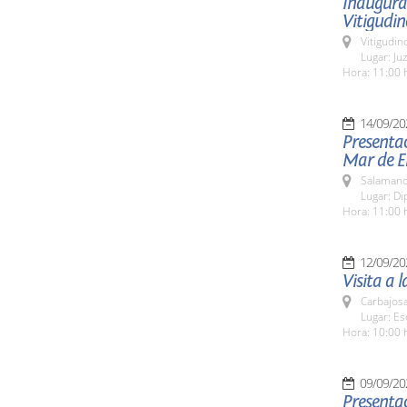
Inaugurac
Vitigudin
Vitigudin
Lugar: Ju
Hora: 11:00 
14/09/20
Presentac
Mar de E
Salamanc
Lugar: Di
Hora: 11:00 
12/09/20
Visita a 
Carbajosa
Lugar: Es
Hora: 10:00 
09/09/20
Presentac