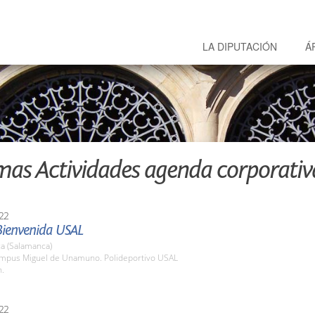
LA DIPUTACIÓN
Á
mas Actividades agenda corporativ
22
Bienvenida USAL
a (Salamanca)
ampus Miguel de Unamuno. Polideportivo USAL
h.
22