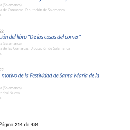
a (Salamanca)
ala de Comarcas. Diputación de Salamanca
h.
22
ión del libro "De las cosas del comer"
a (Salamanca)
la de las Comarcas. Diputación de Salamanca
h.
22
 motivo de la Festividad de Santa María de la
a (Salamanca)
tedral Nueva
h.
Página
214
de
434