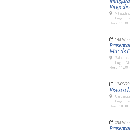
Inaugurac
Vitigudin
Vitigudin
Lugar: Ju
Hora: 11:00 
14/09/20
Presentac
Mar de E
Salamanc
Lugar: Di
Hora: 11:00 
12/09/20
Visita a 
Carbajosa
Lugar: Es
Hora: 10:00 
09/09/20
Presentac