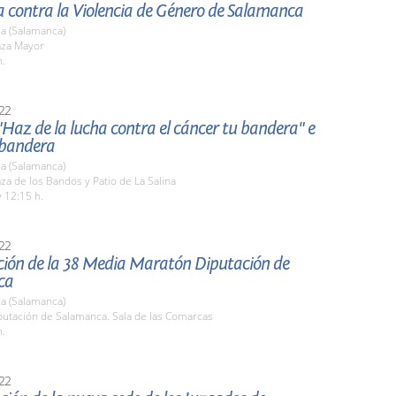
a contra la Violencia de Género de Salamanca
a (Salamanca)
aza Mayor
h.
22
Haz de la lucha contra el cáncer tu bandera" e
 bandera
a (Salamanca)
aza de los Bandos y Patio de La Salina
 12:15 h.
22
ción de la 38 Media Maratón Diputación de
ca
a (Salamanca)
putación de Salamanca. Sala de las Comarcas
h.
22