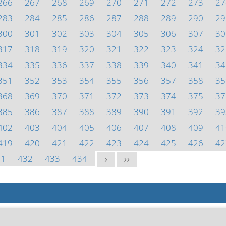
266
267
268
269
270
271
272
273
27
283
284
285
286
287
288
289
290
29
300
301
302
303
304
305
306
307
30
317
318
319
320
321
322
323
324
32
334
335
336
337
338
339
340
341
34
351
352
353
354
355
356
357
358
35
368
369
370
371
372
373
374
375
37
385
386
387
388
389
390
391
392
39
402
403
404
405
406
407
408
409
41
419
420
421
422
423
424
425
426
42
31
432
433
434
>
>>