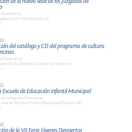
ión de la nueva sede de los Juzgados de
o
o (Salamanca)
zgados (Calle Vidal González, 2)
h.
22
ión del catálogo y CD del programa de cultura
ncinas
a (Salamanca)
putación de Salamanca. Sala de las Comarcas
h.
22
la Escuela de Educación Infantil Municipal
 de la Sagrada (Salamanca)
cuela de Educación Infantil Municipal (C/Villares,49)
h.
22
ión de la VII Feria Jóvenes Despiertos