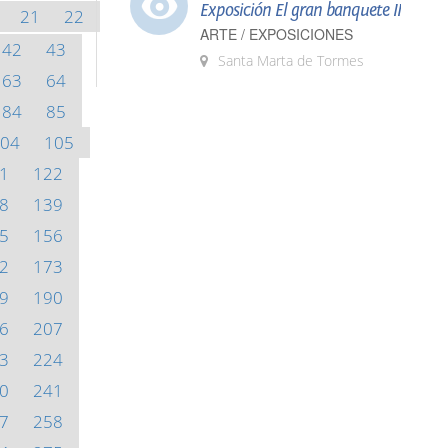
Exposición El gran banquete II
21
22
ARTE / EXPOSICIONES
42
43
Santa Marta de Tormes
63
64
84
85
04
105
1
122
8
139
5
156
2
173
9
190
6
207
3
224
0
241
7
258