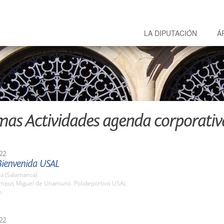
LA DIPUTACIÓN
Á
mas Actividades agenda corporativ
22
Bienvenida USAL
a (Salamanca)
ampus Miguel de Unamuno. Polideportivo USAL
h.
22