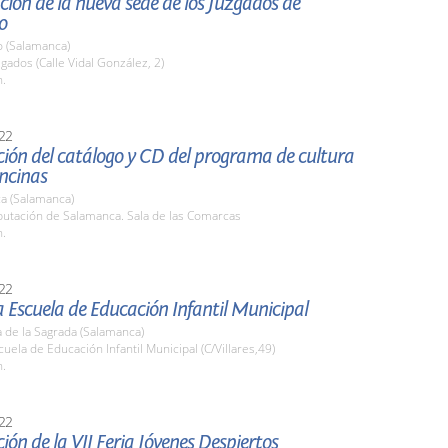
ión de la nueva sede de los Juzgados de
o
o (Salamanca)
zgados (Calle Vidal González, 2)
h.
22
ión del catálogo y CD del programa de cultura
ncinas
a (Salamanca)
putación de Salamanca. Sala de las Comarcas
h.
22
la Escuela de Educación Infantil Municipal
 de la Sagrada (Salamanca)
cuela de Educación Infantil Municipal (C/Villares,49)
h.
22
ión de la VII Feria Jóvenes Despiertos