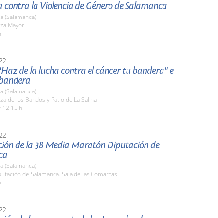
a contra la Violencia de Género de Salamanca
a (Salamanca)
aza Mayor
h.
22
Haz de la lucha contra el cáncer tu bandera" e
 bandera
a (Salamanca)
aza de los Bandos y Patio de La Salina
 12:15 h.
22
ción de la 38 Media Maratón Diputación de
ca
a (Salamanca)
putación de Salamanca. Sala de las Comarcas
h.
22