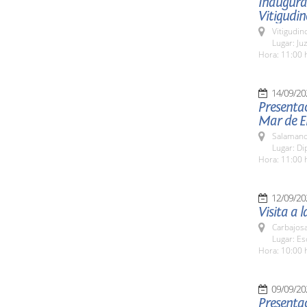
Inaugurac
Vitigudin
Vitigudin
Lugar: Ju
Hora: 11:00 
14/09/20
Presentac
Mar de E
Salamanc
Lugar: Di
Hora: 11:00 
12/09/20
Visita a 
Carbajosa
Lugar: Es
Hora: 10:00 
09/09/20
Presentac