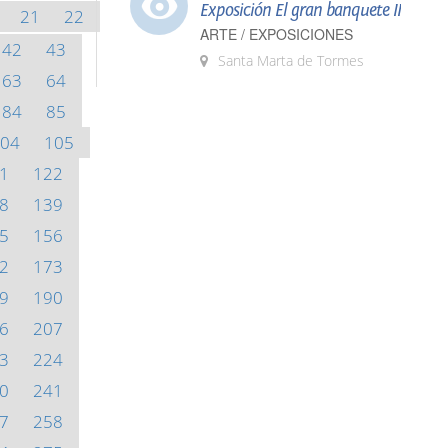
Exposición El gran banquete II
21
22
ARTE / EXPOSICIONES
42
43
Santa Marta de Tormes
63
64
84
85
04
105
1
122
8
139
5
156
2
173
9
190
6
207
3
224
0
241
7
258