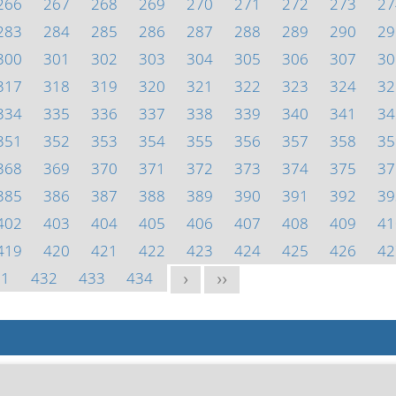
266
267
268
269
270
271
272
273
27
283
284
285
286
287
288
289
290
29
300
301
302
303
304
305
306
307
30
317
318
319
320
321
322
323
324
32
334
335
336
337
338
339
340
341
34
351
352
353
354
355
356
357
358
35
368
369
370
371
372
373
374
375
37
385
386
387
388
389
390
391
392
39
402
403
404
405
406
407
408
409
41
419
420
421
422
423
424
425
426
42
31
432
433
434
>
>>