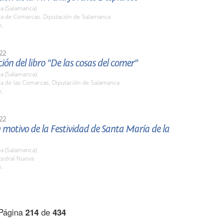
a (Salamanca)
ala de Comarcas. Diputación de Salamanca
h.
22
ión del libro "De las cosas del comer"
a (Salamanca)
la de las Comarcas. Diputación de Salamanca
h.
22
 motivo de la Festividad de Santa María de la
a (Salamanca)
tedral Nueva
h.
Página
214
de
434