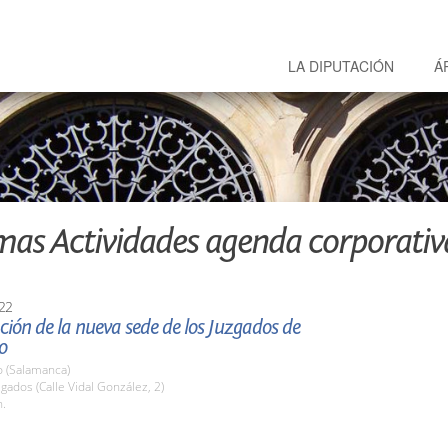
LA DIPUTACIÓN
Á
mas Actividades agenda corporativ
22
ión de la nueva sede de los Juzgados de
o
o (Salamanca)
zgados (Calle Vidal González, 2)
h.