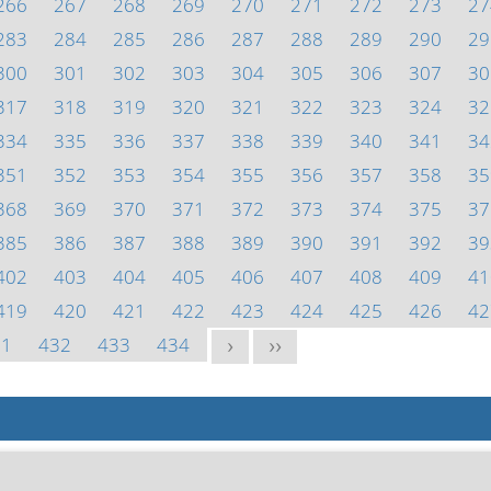
266
267
268
269
270
271
272
273
27
283
284
285
286
287
288
289
290
29
300
301
302
303
304
305
306
307
30
317
318
319
320
321
322
323
324
32
334
335
336
337
338
339
340
341
34
351
352
353
354
355
356
357
358
35
368
369
370
371
372
373
374
375
37
385
386
387
388
389
390
391
392
39
402
403
404
405
406
407
408
409
41
419
420
421
422
423
424
425
426
42
31
432
433
434
>
>>