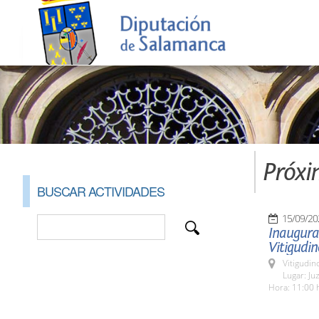
Próxi
BUSCAR ACTIVIDADES
15/09/20
Inaugurac
Vitigudin
Vitigudin
Lugar: Ju
Hora: 11:00 