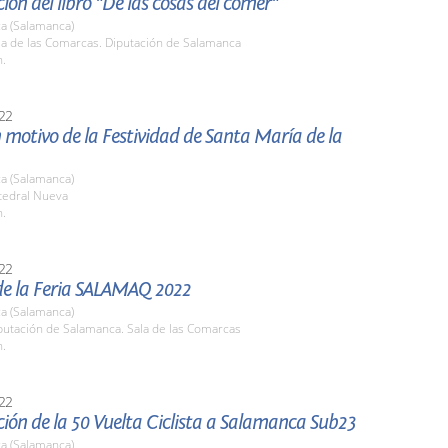
ión del libro "De las cosas del comer"
a (Salamanca)
la de las Comarcas. Diputación de Salamanca
h.
22
 motivo de la Festividad de Santa María de la
a (Salamanca)
tedral Nueva
h.
22
de la Feria SALAMAQ 2022
a (Salamanca)
putación de Salamanca. Sala de las Comarcas
h.
22
ión de la 50 Vuelta Ciclista a Salamanca Sub23
a (Salamanca)