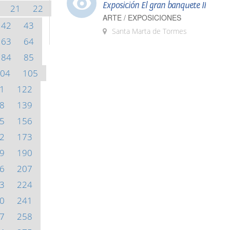
Exposición El gran banquete II
21
22
ARTE / EXPOSICIONES
42
43
Santa Marta de Tormes
63
64
84
85
04
105
1
122
8
139
5
156
2
173
9
190
6
207
3
224
0
241
7
258