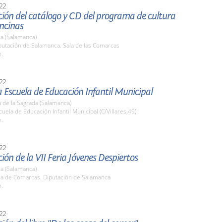
22
ión del catálogo y CD del programa de cultura
ncinas
a (Salamanca)
putación de Salamanca. Sala de las Comarcas
h.
22
la Escuela de Educación Infantil Municipal
 de la Sagrada (Salamanca)
cuela de Educación Infantil Municipal (C/Villares,49)
h.
22
ión de la VII Feria Jóvenes Despiertos
a (Salamanca)
ala de Comarcas. Diputación de Salamanca
h.
22