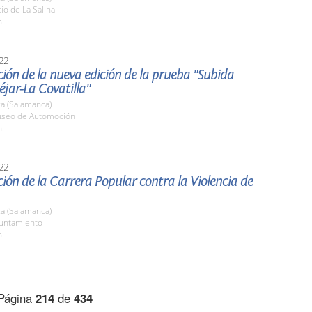
tio de La Salina
h.
22
ión de la nueva edición de la prueba "Subida
jar-La Covatilla"
a (Salamanca)
useo de Automoción
h.
22
ión de la Carrera Popular contra la Violencia de
a (Salamanca)
yuntamiento
h.
Página
214
de
434