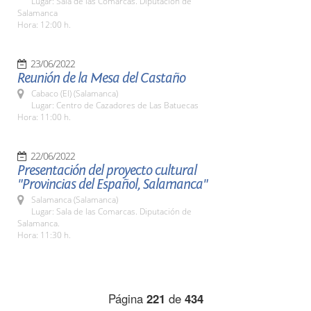
Lugar: Sala de las Comarcas. Diputación de
Salamanca
Hora: 12:00 h.
23/06/2022
Reunión de la Mesa del Castaño
Cabaco (El) (Salamanca)
Lugar: Centro de Cazadores de Las Batuecas
Hora: 11:00 h.
22/06/2022
Presentación del proyecto cultural
"Provincias del Español, Salamanca"
Salamanca (Salamanca)
Lugar: Sala de las Comarcas. Diputación de
Salamanca.
Hora: 11:30 h.
Página
221
de
434