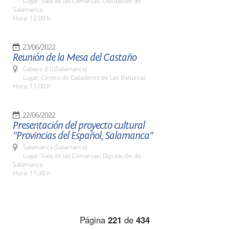
Lugar: Sala de las Comarcas. Diputación de
Salamanca
Hora: 12:00 h.
23/06/2022
Reunión de la Mesa del Castaño
Cabaco (El) (Salamanca)
Lugar: Centro de Cazadores de Las Batuecas
Hora: 11:00 h.
22/06/2022
Presentación del proyecto cultural
"Provincias del Español, Salamanca"
Salamanca (Salamanca)
Lugar: Sala de las Comarcas. Diputación de
Salamanca.
Hora: 11:30 h.
Página
221
de
434