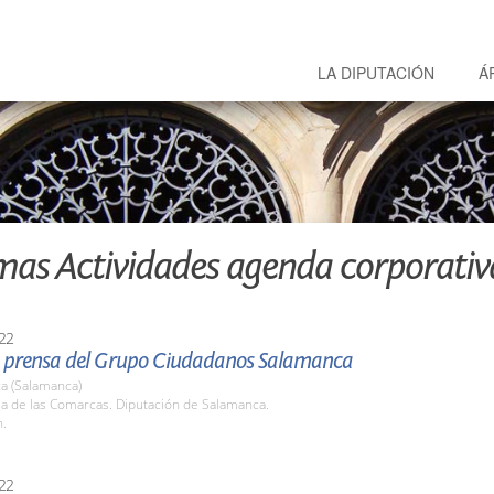
LA DIPUTACIÓN
Á
mas Actividades agenda corporativ
22
 prensa del Grupo Ciudadanos Salamanca
a (Salamanca)
la de las Comarcas. Diputación de Salamanca.
h.
22