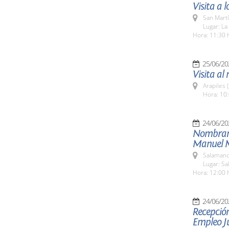
Visita a
San Martí
Lugar: La
Hora: 11:30 
25/06/20
Visita al 
Arapiles 
Hora: 10:
24/06/20
Nombrami
Manuel 
Salamanc
Lugar: S
Hora: 12:00 
24/06/20
Recepción
Empleo Ju