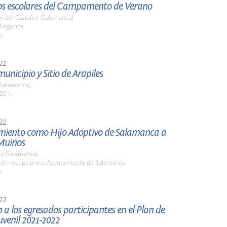
 los escolares del Campamento de Verano
n del Castañar (Salamanca)
 Legoriza
h.
22
municipio y Sitio de Arapiles
(Salamanca)
00 h.
22
ento como Hijo Adoptivo de Salamanca a
Muiños
a (Salamanca)
alón recepciones. Ayuntamiento de Salamanca
h.
22
 a los egresados participantes en el Plan de
venil 2021-2022