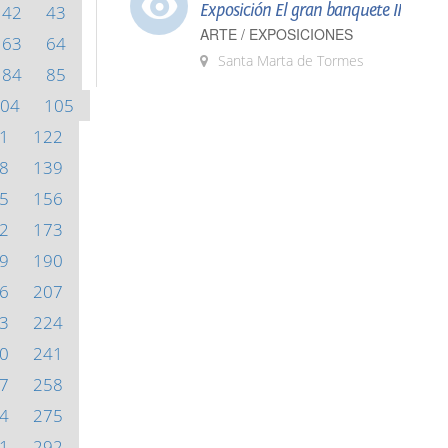
Exposición El gran banquete II
42
43
ARTE / EXPOSICIONES
63
64
Santa Marta de Tormes
84
85
04
105
1
122
8
139
5
156
2
173
9
190
6
207
3
224
0
241
7
258
4
275
1
292