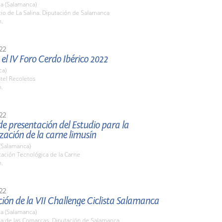
a (Salamanca)
tio de La Salina. Diputación de Salamanca
h.
22
el IV Foro Cerdo Ibérico 2022
ca)
tel Recoletos
h.
22
e presentación del Estudio para la
zación de la carne limusín
(Salamanca)
tación Tecnológica de la Carne
h.
22
ión de la VII Challenge Ciclista Salamanca
a (Salamanca)
la de las Comarcas. Diputación de Salamanca