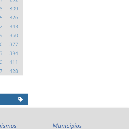
8
309
5
326
2
343
9
360
6
377
3
394
0
411
7
428
nismos
Municipios