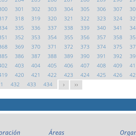
300
301
302
303
304
305
306
307
30
317
318
319
320
321
322
323
324
32
334
335
336
337
338
339
340
341
34
351
352
353
354
355
356
357
358
35
368
369
370
371
372
373
374
375
37
385
386
387
388
389
390
391
392
39
402
403
404
405
406
407
408
409
41
419
420
421
422
423
424
425
426
42
31
432
433
434
>
>>
oración
Áreas
Orga