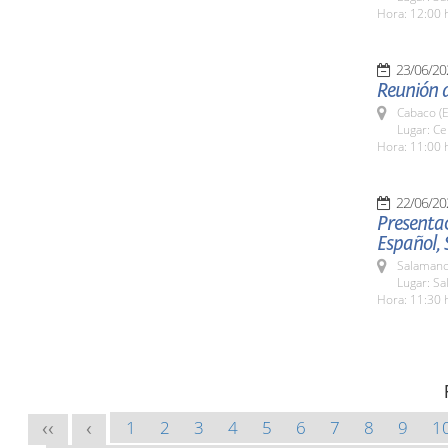
Hora: 12:00 
23/06/20
Reunión 
Cabaco (E
Lugar: C
Hora: 11:00 
22/06/20
Presentac
Español,
Salamanc
Lugar: Sa
Hora: 11:30 
1
2
3
4
5
6
7
8
9
1
<<
<