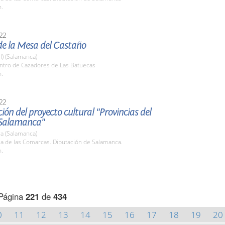
h.
22
de la Mesa del Castaño
l) (Salamanca)
entro de Cazadores de Las Batuecas
h.
22
ión del proyecto cultural "Provincias del
 Salamanca"
a (Salamanca)
la de las Comarcas. Diputación de Salamanca.
h.
Página
221
de
434
0
11
12
13
14
15
16
17
18
19
20