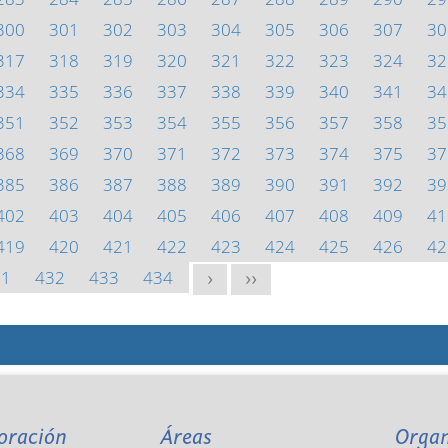
300
301
302
303
304
305
306
307
30
317
318
319
320
321
322
323
324
32
334
335
336
337
338
339
340
341
34
351
352
353
354
355
356
357
358
35
368
369
370
371
372
373
374
375
37
385
386
387
388
389
390
391
392
39
402
403
404
405
406
407
408
409
41
419
420
421
422
423
424
425
426
42
31
432
433
434
>
>>
oración
Áreas
Orga