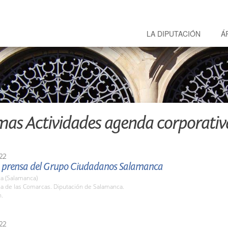
LA DIPUTACIÓN
Á
mas Actividades agenda corporativ
22
 prensa del Grupo Ciudadanos Salamanca
a (Salamanca)
la de las Comarcas. Diputación de Salamanca.
h.
22