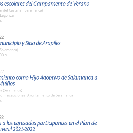
 los escolares del Campamento de Verano
n del Castañar (Salamanca)
 Legoriza
h.
22
municipio y Sitio de Arapiles
(Salamanca)
00 h.
22
ento como Hijo Adoptivo de Salamanca a
Muiños
a (Salamanca)
alón recepciones. Ayuntamiento de Salamanca
h.
22
 a los egresados participantes en el Plan de
venil 2021-2022