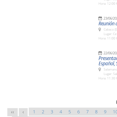
Hora: 12:00 
23/06/20
Reunión 
Cabaco (E
Lugar: C
Hora: 11:00 
22/06/20
Presentac
Español,
Salamanc
Lugar: Sa
Hora: 11:30 
1
2
3
4
5
6
7
8
9
1
<<
<