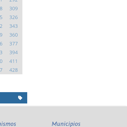
8
309
5
326
2
343
9
360
6
377
3
394
0
411
7
428
nismos
Municipios