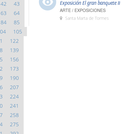
Exposición El gran banquete II
42
43
ARTE / EXPOSICIONES
63
64
Santa Marta de Tormes
84
85
04
105
1
122
8
139
5
156
2
173
9
190
6
207
3
224
0
241
7
258
4
275
1
292