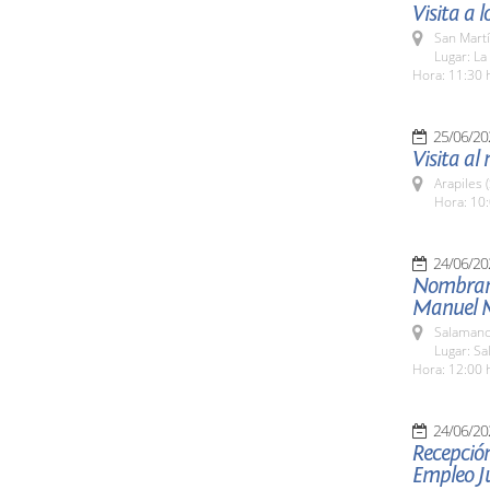
Visita a
San Martí
Lugar: La
Hora: 11:30 
25/06/20
Visita al 
Arapiles 
Hora: 10:
24/06/20
Nombrami
Manuel 
Salamanc
Lugar: S
Hora: 12:00 
24/06/20
Recepción
Empleo Ju