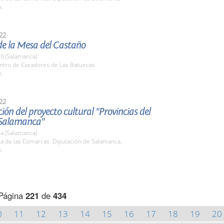
h.
22
de la Mesa del Castaño
l) (Salamanca)
entro de Cazadores de Las Batuecas
h.
22
ión del proyecto cultural "Provincias del
 Salamanca"
a (Salamanca)
la de las Comarcas. Diputación de Salamanca.
h.
Página
221
de
434
0
11
12
13
14
15
16
17
18
19
20