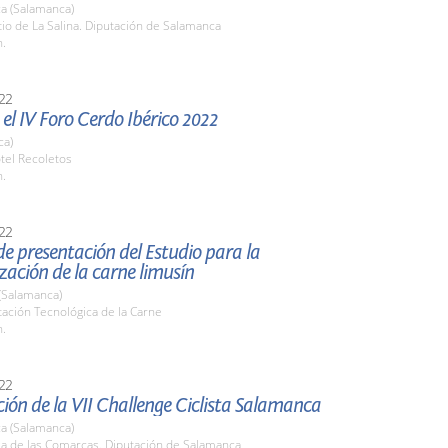
a (Salamanca)
tio de La Salina. Diputación de Salamanca
h.
22
el IV Foro Cerdo Ibérico 2022
ca)
tel Recoletos
h.
22
e presentación del Estudio para la
zación de la carne limusín
(Salamanca)
tación Tecnológica de la Carne
h.
22
ión de la VII Challenge Ciclista Salamanca
a (Salamanca)
la de las Comarcas. Diputación de Salamanca