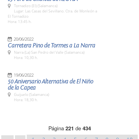
Tornadizo (El) (Salamanca)
Lugar: Las Casas del Sevillano. Ctra. de Monleón a
El Tornadizo
Hora: 13:45 h.
20/06/2022
Carretera Pino de Tormes a La Narra
Narra (La) San Pedro del Valle (Salamanca)
Hora: 10,30 h.
19/06/2022
50 Aniversario Alternativa de El Niño
de la Capea
Guijuelo (Salamanca)
Hora: 18,30 h.
Página
221
de
434