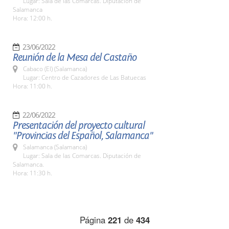
Lugar: Sala de las Comarcas. Diputación de
Salamanca
Hora: 12:00 h.
23/06/2022
Reunión de la Mesa del Castaño
Cabaco (El) (Salamanca)
Lugar: Centro de Cazadores de Las Batuecas
Hora: 11:00 h.
22/06/2022
Presentación del proyecto cultural
"Provincias del Español, Salamanca"
Salamanca (Salamanca)
Lugar: Sala de las Comarcas. Diputación de
Salamanca.
Hora: 11:30 h.
Página
221
de
434