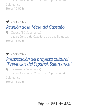
Lugar: Sala de las Comarcas. Diputación de
Salamanca
Hora: 12:00 h.
23/06/2022
Reunión de la Mesa del Castaño
Cabaco (El) (Salamanca)
Lugar: Centro de Cazadores de Las Batuecas
Hora: 11:00 h.
22/06/2022
Presentación del proyecto cultural
"Provincias del Español, Salamanca"
Salamanca (Salamanca)
Lugar: Sala de las Comarcas. Diputación de
Salamanca.
Hora: 11:30 h.
Página
221
de
434