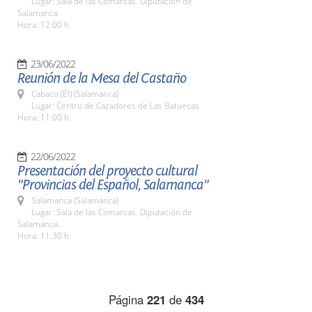
Lugar: Sala de las Comarcas. Diputación de
Salamanca
Hora: 12:00 h.
23/06/2022
Reunión de la Mesa del Castaño
Cabaco (El) (Salamanca)
Lugar: Centro de Cazadores de Las Batuecas
Hora: 11:00 h.
22/06/2022
Presentación del proyecto cultural
"Provincias del Español, Salamanca"
Salamanca (Salamanca)
Lugar: Sala de las Comarcas. Diputación de
Salamanca.
Hora: 11:30 h.
Página
221
de
434