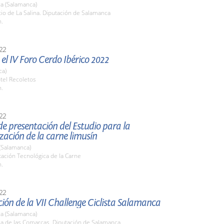
a (Salamanca)
tio de La Salina. Diputación de Salamanca
h.
22
el IV Foro Cerdo Ibérico 2022
ca)
tel Recoletos
h.
22
e presentación del Estudio para la
zación de la carne limusín
(Salamanca)
tación Tecnológica de la Carne
h.
22
ión de la VII Challenge Ciclista Salamanca
a (Salamanca)
la de las Comarcas. Diputación de Salamanca