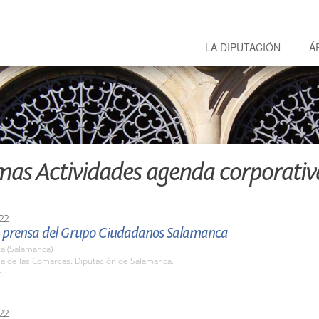
LA DIPUTACIÓN
Á
mas Actividades agenda corporativ
22
 prensa del Grupo Ciudadanos Salamanca
a (Salamanca)
la de las Comarcas. Diputación de Salamanca.
h.
22