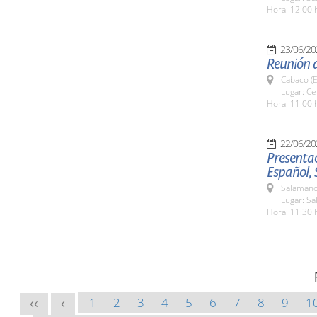
Hora: 12:00 
23/06/20
Reunión 
Cabaco (E
Lugar: C
Hora: 11:00 
22/06/20
Presentac
Español,
Salamanc
Lugar: Sa
Hora: 11:30 
1
2
3
4
5
6
7
8
9
1
<<
<