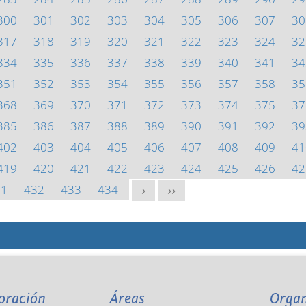
300
301
302
303
304
305
306
307
30
317
318
319
320
321
322
323
324
32
334
335
336
337
338
339
340
341
34
351
352
353
354
355
356
357
358
35
368
369
370
371
372
373
374
375
37
385
386
387
388
389
390
391
392
39
402
403
404
405
406
407
408
409
41
419
420
421
422
423
424
425
426
42
31
432
433
434
>
>>
oración
Áreas
Orga