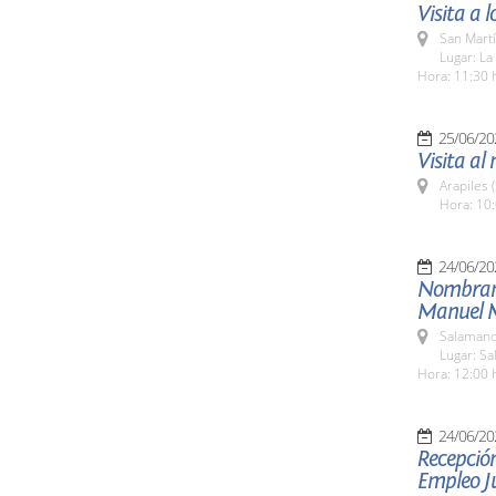
Visita a
San Martí
Lugar: La
Hora: 11:30 
25/06/20
Visita al 
Arapiles 
Hora: 10:
24/06/20
Nombrami
Manuel 
Salamanc
Lugar: S
Hora: 12:00 
24/06/20
Recepción
Empleo Ju