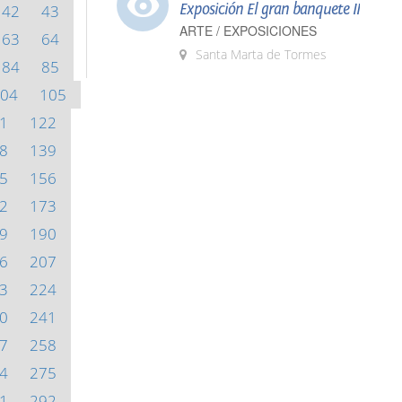
Exposición El gran banquete II
42
43
ARTE / EXPOSICIONES
63
64
Santa Marta de Tormes
84
85
04
105
1
122
8
139
5
156
2
173
9
190
6
207
3
224
0
241
7
258
4
275
1
292