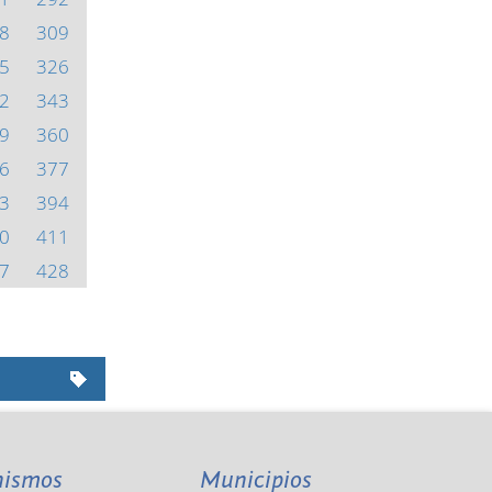
8
309
5
326
2
343
9
360
6
377
3
394
0
411
7
428
nismos
Municipios