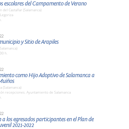
 los escolares del Campamento de Verano
n del Castañar (Salamanca)
 Legoriza
h.
22
municipio y Sitio de Arapiles
(Salamanca)
00 h.
22
ento como Hijo Adoptivo de Salamanca a
Muiños
a (Salamanca)
alón recepciones. Ayuntamiento de Salamanca
h.
22
 a los egresados participantes en el Plan de
venil 2021-2022