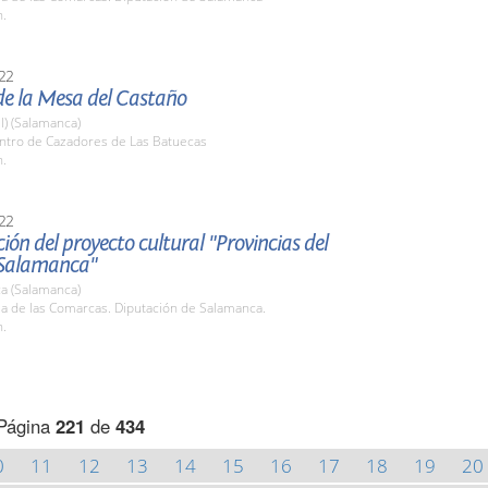
h.
22
de la Mesa del Castaño
l) (Salamanca)
entro de Cazadores de Las Batuecas
h.
22
ión del proyecto cultural "Provincias del
 Salamanca"
a (Salamanca)
la de las Comarcas. Diputación de Salamanca.
h.
Página
221
de
434
0
11
12
13
14
15
16
17
18
19
20