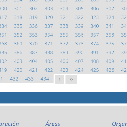
300
301
302
303
304
305
306
307
30
317
318
319
320
321
322
323
324
32
334
335
336
337
338
339
340
341
34
351
352
353
354
355
356
357
358
35
368
369
370
371
372
373
374
375
37
385
386
387
388
389
390
391
392
39
402
403
404
405
406
407
408
409
41
419
420
421
422
423
424
425
426
42
31
432
433
434
>
>>
oración
Áreas
Orga