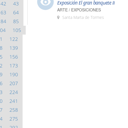
Exposición El gran banquete II
42
43
ARTE / EXPOSICIONES
63
64
Santa Marta de Tormes
84
85
04
105
1
122
8
139
5
156
2
173
9
190
6
207
3
224
0
241
7
258
4
275
1
292