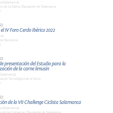
a (Salamanca)
tio de La Salina. Diputación de Salamanca
h.
22
el IV Foro Cerdo Ibérico 2022
ca)
tel Recoletos
h.
22
e presentación del Estudio para la
zación de la carne limusín
(Salamanca)
tación Tecnológica de la Carne
h.
22
ión de la VII Challenge Ciclista Salamanca
a (Salamanca)
la de las Comarcas. Diputación de Salamanca