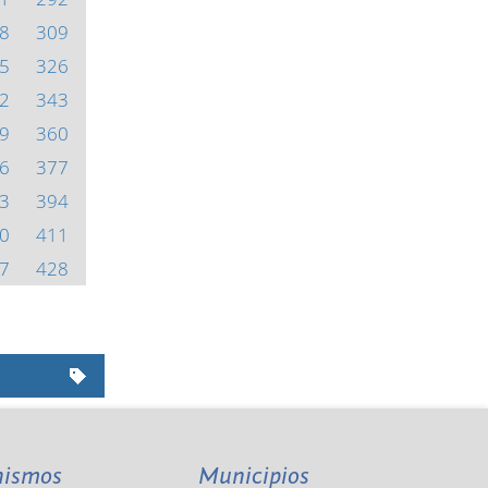
8
309
5
326
2
343
9
360
6
377
3
394
0
411
7
428
nismos
Municipios