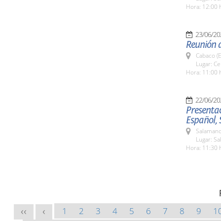
Hora: 12:00 
23/06/20
Reunión 
Cabaco (E
Lugar: C
Hora: 11:00 
22/06/20
Presentac
Español,
Salamanc
Lugar: Sa
Hora: 11:30 
1
2
3
4
5
6
7
8
9
1
<<
<