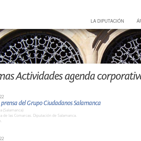
LA DIPUTACIÓN
Á
mas Actividades agenda corporativ
22
 prensa del Grupo Ciudadanos Salamanca
a (Salamanca)
la de las Comarcas. Diputación de Salamanca.
h.
22