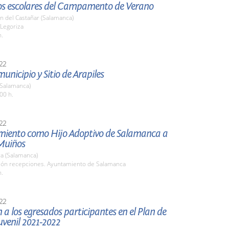
 los escolares del Campamento de Verano
n del Castañar (Salamanca)
 Legoriza
h.
22
municipio y Sitio de Arapiles
(Salamanca)
00 h.
22
ento como Hijo Adoptivo de Salamanca a
Muiños
a (Salamanca)
alón recepciones. Ayuntamiento de Salamanca
h.
22
 a los egresados participantes en el Plan de
venil 2021-2022