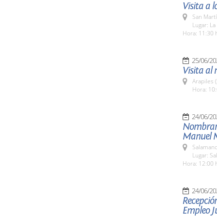
Visita a
San Martí
Lugar: La
Hora: 11:30 
25/06/20
Visita al 
Arapiles 
Hora: 10:
24/06/20
Nombrami
Manuel 
Salamanc
Lugar: S
Hora: 12:00 
24/06/20
Recepción
Empleo Ju