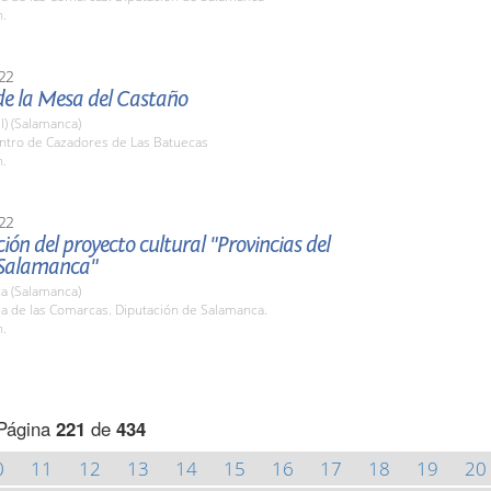
h.
22
de la Mesa del Castaño
l) (Salamanca)
entro de Cazadores de Las Batuecas
h.
22
ión del proyecto cultural "Provincias del
 Salamanca"
a (Salamanca)
la de las Comarcas. Diputación de Salamanca.
h.
Página
221
de
434
0
11
12
13
14
15
16
17
18
19
20