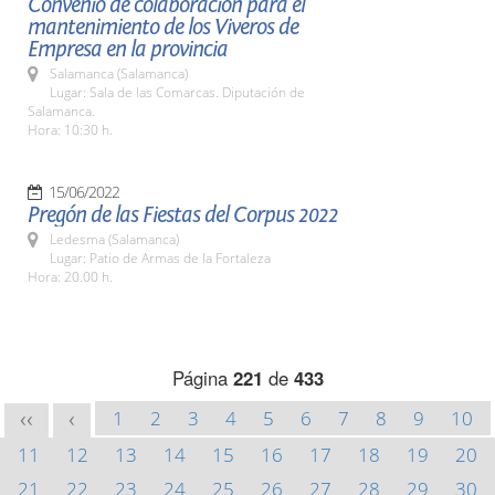
Convenio de colaboración para el
mantenimiento de los Viveros de
Empresa en la provincia
Salamanca (Salamanca)
Lugar: Sala de las Comarcas. Diputación de
Salamanca.
Hora: 10:30 h.
15/06/2022
Pregón de las Fiestas del Corpus 2022
Ledesma (Salamanca)
Lugar: Patio de Armas de la Fortaleza
Hora: 20.00 h.
Página
221
de
433
1
2
3
4
5
6
7
8
9
10
<<
<
11
12
13
14
15
16
17
18
19
20
21
22
23
24
25
26
27
28
29
30