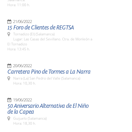
Hora: 11:00 h.
21/06/2022
15 Foro de Clientes de REGTSA
Tornadizo (El) (Salamanca)
Lugar: Las Casas del Sevillano. Ctra. de Monleón a
El Tornadizo
Hora: 13:45 h.
20/06/2022
Carretera Pino de Tormes a La Narra
Narra (La) San Pedro del Valle (Salamanca)
Hora: 10,30 h.
19/06/2022
50 Aniversario Alternativa de El Niño
de la Capea
Guijuelo (Salamanca)
Hora: 18,30 h.