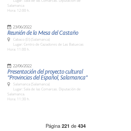
Lugar: Sala de las Comarcas. Diputación de
Salamanca
Hora: 12:00 h.
23/06/2022
Reunión de la Mesa del Castaño
Cabaco (El) (Salamanca)
Lugar: Centro de Cazadores de Las Batuecas
Hora: 11:00 h.
22/06/2022
Presentación del proyecto cultural
"Provincias del Español, Salamanca"
Salamanca (Salamanca)
Lugar: Sala de las Comarcas. Diputación de
Salamanca.
Hora: 11:30 h.
Página
221
de
434