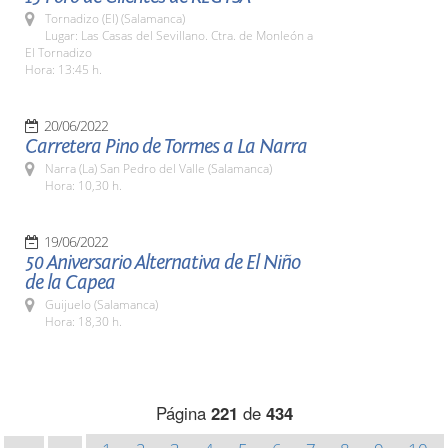
Tornadizo (El) (Salamanca)
Lugar: Las Casas del Sevillano. Ctra. de Monleón a
El Tornadizo
Hora: 13:45 h.
20/06/2022
Carretera Pino de Tormes a La Narra
Narra (La) San Pedro del Valle (Salamanca)
Hora: 10,30 h.
19/06/2022
50 Aniversario Alternativa de El Niño
de la Capea
Guijuelo (Salamanca)
Hora: 18,30 h.
Página
221
de
434