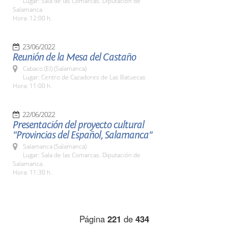
Lugar: Sala de las Comarcas. Diputación de
Salamanca
Hora: 12:00 h.
23/06/2022
Reunión de la Mesa del Castaño
Cabaco (El) (Salamanca)
Lugar: Centro de Cazadores de Las Batuecas
Hora: 11:00 h.
22/06/2022
Presentación del proyecto cultural
"Provincias del Español, Salamanca"
Salamanca (Salamanca)
Lugar: Sala de las Comarcas. Diputación de
Salamanca.
Hora: 11:30 h.
Página
221
de
434