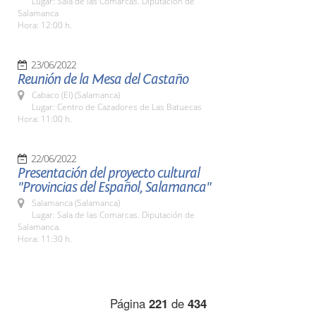
Lugar: Sala de las Comarcas. Diputación de
Salamanca
Hora: 12:00 h.
23/06/2022
Reunión de la Mesa del Castaño
Cabaco (El) (Salamanca)
Lugar: Centro de Cazadores de Las Batuecas
Hora: 11:00 h.
22/06/2022
Presentación del proyecto cultural
"Provincias del Español, Salamanca"
Salamanca (Salamanca)
Lugar: Sala de las Comarcas. Diputación de
Salamanca.
Hora: 11:30 h.
Página
221
de
434