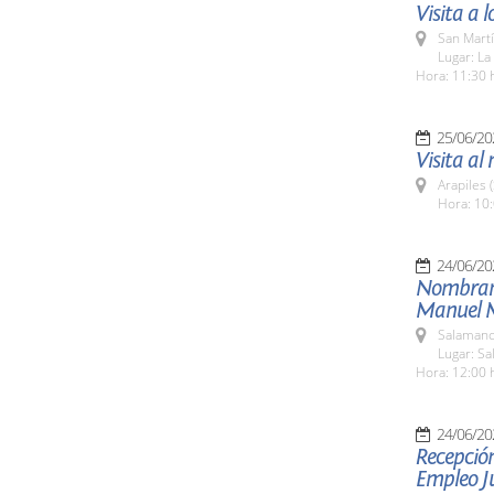
Visita a
San Martí
Lugar: La
Hora: 11:30 
25/06/20
Visita al 
Arapiles 
Hora: 10:
24/06/20
Nombrami
Manuel 
Salamanc
Lugar: S
Hora: 12:00 
24/06/20
Recepción
Empleo Ju