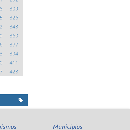
8
309
5
326
2
343
9
360
6
377
3
394
0
411
7
428
nismos
Municipios