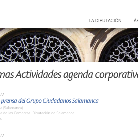
LA DIPUTACIÓN
Á
mas Actividades agenda corporativ
22
 prensa del Grupo Ciudadanos Salamanca
a (Salamanca)
la de las Comarcas. Diputación de Salamanca.
h.
22