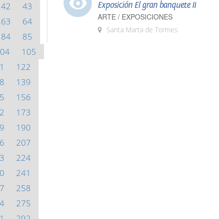
Exposición El gran banquete II
42
43
ARTE / EXPOSICIONES
63
64
Santa Marta de Tormes
84
85
04
105
1
122
8
139
5
156
2
173
9
190
6
207
3
224
0
241
7
258
4
275
1
292