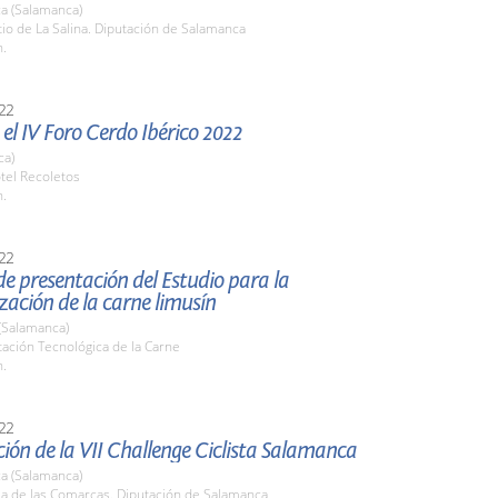
a (Salamanca)
tio de La Salina. Diputación de Salamanca
h.
22
el IV Foro Cerdo Ibérico 2022
ca)
tel Recoletos
h.
22
e presentación del Estudio para la
zación de la carne limusín
(Salamanca)
tación Tecnológica de la Carne
h.
22
ión de la VII Challenge Ciclista Salamanca
a (Salamanca)
la de las Comarcas. Diputación de Salamanca