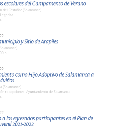
 los escolares del Campamento de Verano
n del Castañar (Salamanca)
 Legoriza
h.
22
municipio y Sitio de Arapiles
(Salamanca)
00 h.
22
ento como Hijo Adoptivo de Salamanca a
Muiños
a (Salamanca)
alón recepciones. Ayuntamiento de Salamanca
h.
22
 a los egresados participantes en el Plan de
venil 2021-2022