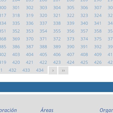
300
301
302
303
304
305
306
307
30
317
318
319
320
321
322
323
324
32
334
335
336
337
338
339
340
341
34
351
352
353
354
355
356
357
358
35
368
369
370
371
372
373
374
375
37
385
386
387
388
389
390
391
392
39
402
403
404
405
406
407
408
409
41
419
420
421
422
423
424
425
426
42
31
432
433
434
>
>>
oración
Áreas
Orga