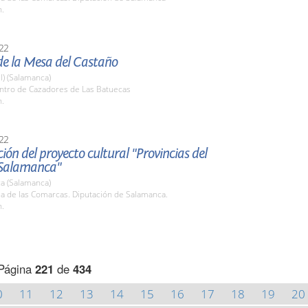
h.
22
de la Mesa del Castaño
l) (Salamanca)
entro de Cazadores de Las Batuecas
h.
22
ión del proyecto cultural "Provincias del
 Salamanca"
a (Salamanca)
la de las Comarcas. Diputación de Salamanca.
h.
Página
221
de
434
0
11
12
13
14
15
16
17
18
19
20