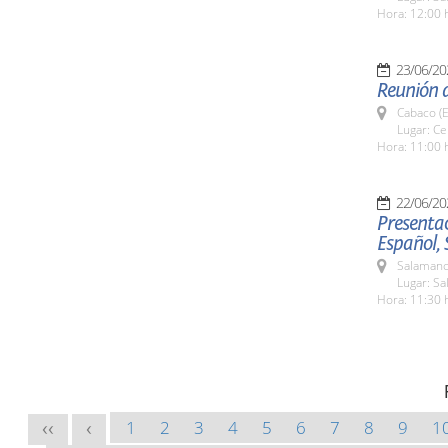
Hora: 12:00 
23/06/20
Reunión 
Cabaco (E
Lugar: C
Hora: 11:00 
22/06/20
Presentac
Español,
Salamanc
Lugar: Sa
Hora: 11:30 
1
2
3
4
5
6
7
8
9
1
<<
<