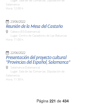
Lugar: Sala de las Comarcas. Diputación de
Salamanca
Hora: 12:00 h.
23/06/2022
Reunión de la Mesa del Castaño
Cabaco (El) (Salamanca)
Lugar: Centro de Cazadores de Las Batuecas
Hora: 11:00 h.
22/06/2022
Presentación del proyecto cultural
"Provincias del Español, Salamanca"
Salamanca (Salamanca)
Lugar: Sala de las Comarcas. Diputación de
Salamanca.
Hora: 11:30 h.
Página
221
de
434