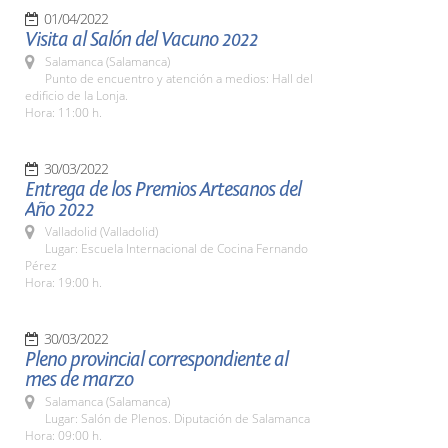
01/04/2022
Visita al Salón del Vacuno 2022
Salamanca (Salamanca)
Punto de encuentro y atención a medios: Hall del
edificio de la Lonja.
Hora: 11:00 h.
30/03/2022
Entrega de los Premios Artesanos del
Año 2022
Valladolid (Valladolid)
Lugar: Escuela Internacional de Cocina Fernando
Pérez
Hora: 19:00 h.
30/03/2022
Pleno provincial correspondiente al
mes de marzo
Salamanca (Salamanca)
Lugar: Salón de Plenos. Diputación de Salamanca
Hora: 09:00 h.