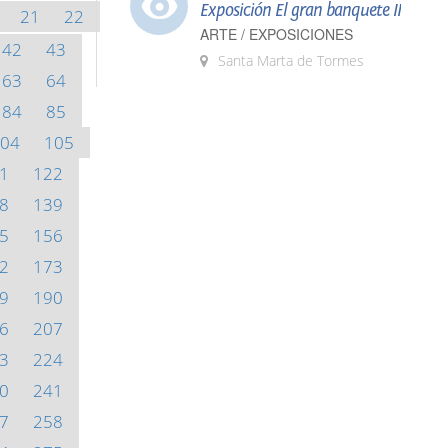
Exposición El gran banquete II
21
22
ARTE / EXPOSICIONES
42
43
Santa Marta de Tormes
63
64
84
85
04
105
1
122
8
139
5
156
2
173
9
190
6
207
3
224
0
241
7
258