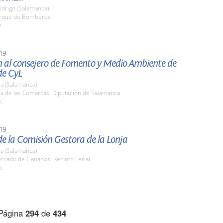
odrigo (Salamanca)
arque de Bomberos
h.
19
n al consejero de Fomento y Medio Ambiente de
de CyL
a (Salamanca)
la de las Comarcas. Diputación de Salamanca
h.
19
e la Comisión Gestora de la Lonja
a (Salamanca)
rcado de Ganados. Recinto Ferial
h.
Página
294
de
434