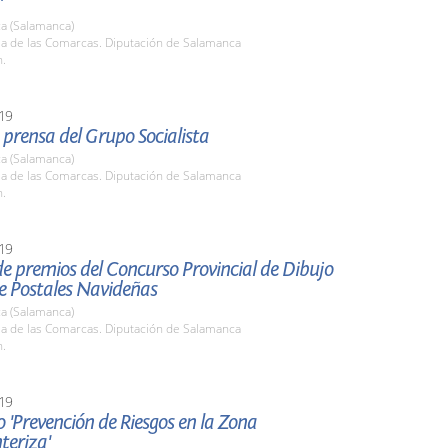
'
a (Salamanca)
la de las Comarcas. Diputación de Salamanca
h.
19
prensa del Grupo Socialista
a (Salamanca)
la de las Comarcas. Diputación de Salamanca
h.
19
e premios del Concurso Provincial de Dibujo
de Postales Navideñas
a (Salamanca)
la de las Comarcas. Diputación de Salamanca
h.
19
 'Prevención de Riesgos en la Zona
teriza'