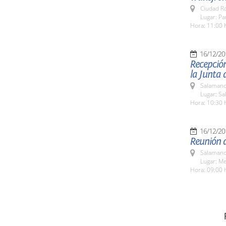
Ciudad R
Lugar: P
Hora: 11:00 
16/12/20
Recepció
la Junta 
Salamanc
Lugar: Sa
Hora: 10:30 
16/12/20
Reunión d
Salamanc
Lugar: Me
Hora: 09:00 