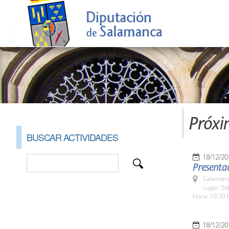
Próxi
BUSCAR ACTIVIDADES
18/12/20
Presentac
Salamanc
Lugar: Sa
Hora: 10:30 
18/12/20