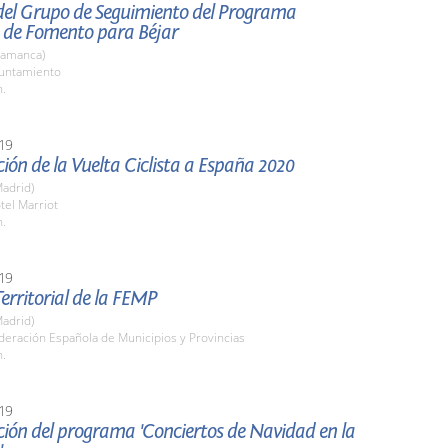
del Grupo de Seguimiento del Programa
o de Fomento para Béjar
lamanca)
yuntamiento
h.
19
ión de la Vuelta Ciclista a España 2020
adrid)
tel Marriot
h.
19
erritorial de la FEMP
adrid)
deración Española de Municipios y Provincias
h.
19
ión del programa 'Conciertos de Navidad en la