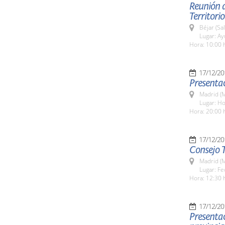
Reunión 
Territori
Béjar (Sa
Lugar: A
Hora: 10:00 
17/12/20
Presentac
Madrid (M
Lugar: Ho
Hora: 20:00 
17/12/20
Consejo T
Madrid (M
Lugar: Fe
Hora: 12:30 
17/12/20
Presentac