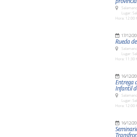
provincia
Salamanc
Lugar: Sa
Hora: 12:00 
17/12/20
Rueda de 
Salamanc
Lugar: Sa
Hora: 11:30 
16/12/20
Entrega d
Infantil 
Salamanc
Lugar: Sa
Hora: 12:00 
16/12/20
Seminario
Transfron