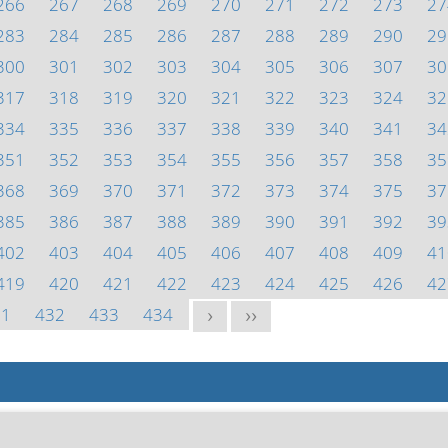
266
267
268
269
270
271
272
273
27
283
284
285
286
287
288
289
290
29
300
301
302
303
304
305
306
307
30
317
318
319
320
321
322
323
324
32
334
335
336
337
338
339
340
341
34
351
352
353
354
355
356
357
358
35
368
369
370
371
372
373
374
375
37
385
386
387
388
389
390
391
392
39
402
403
404
405
406
407
408
409
41
419
420
421
422
423
424
425
426
42
31
432
433
434
>
>>