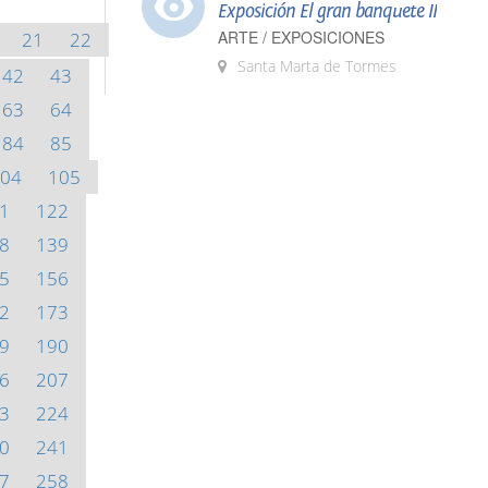
Exposición El gran banquete II
ARTE / EXPOSICIONES
21
22
Santa Marta de Tormes
42
43
63
64
84
85
04
105
1
122
8
139
5
156
2
173
9
190
6
207
3
224
0
241
7
258