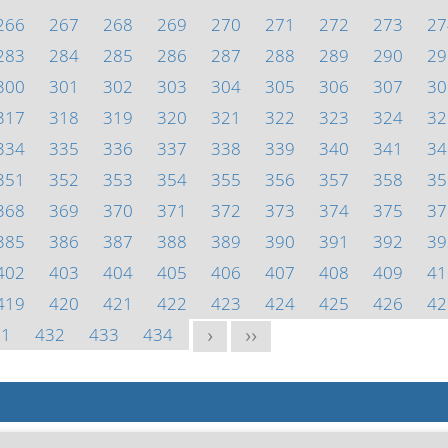
266
267
268
269
270
271
272
273
27
283
284
285
286
287
288
289
290
29
300
301
302
303
304
305
306
307
30
317
318
319
320
321
322
323
324
32
334
335
336
337
338
339
340
341
34
351
352
353
354
355
356
357
358
35
368
369
370
371
372
373
374
375
37
385
386
387
388
389
390
391
392
39
402
403
404
405
406
407
408
409
41
419
420
421
422
423
424
425
426
42
31
432
433
434
>
>>