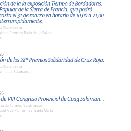
ión de la la exposición Tiempo de Bordadoras.
opular de la Sierra de Francia, que podrá
 hasta el 31 de marzo en horario de 10,00 a 21,00
interrumpidamente.
a (Salamanca)
a de Prensa y Patio de La Salina
h.
26
ón de los 28º Premios Solidaridad de Cruz Roja.
a (Salamanca)
sino de Salamanca
.
26
Clausura de VIII Congreso Provincial de Coag Salamanca.
rta de Tormes (Salamanca)
tel Alda Río Tormes. Santa Marta
h.