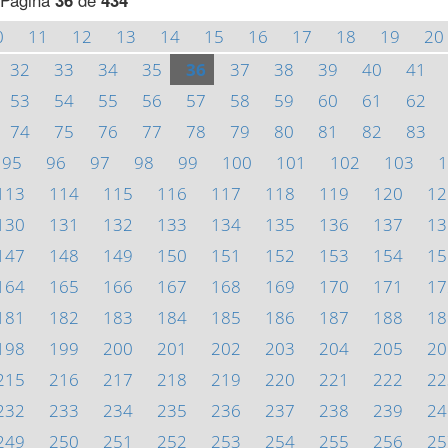
Página
36
de
434
0
11
12
13
14
15
16
17
18
19
20
32
33
34
35
36
37
38
39
40
41
53
54
55
56
57
58
59
60
61
62
74
75
76
77
78
79
80
81
82
83
95
96
97
98
99
100
101
102
103
1
113
114
115
116
117
118
119
120
12
130
131
132
133
134
135
136
137
13
147
148
149
150
151
152
153
154
15
164
165
166
167
168
169
170
171
17
181
182
183
184
185
186
187
188
18
198
199
200
201
202
203
204
205
20
215
216
217
218
219
220
221
222
22
232
233
234
235
236
237
238
239
24
249
250
251
252
253
254
255
256
25