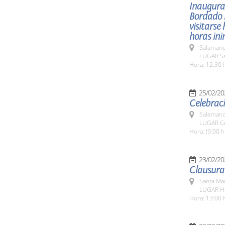
Inaugurac
Bordado P
visitarse
horas in
Salamanc
LUGAR Sal
Hora: 12:30 
25/02/20
Celebraci
Salamanc
LUGAR Ca
Hora: !9:00 h
23/02/20
Santa Ma
LUGAR Ho
Hora: 13:00 