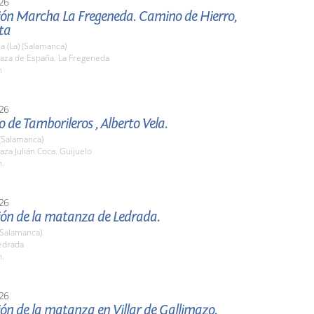
26
ión Marcha La Fregeneda. Camino de Hierro,
ta
 (La) (Salamanca)
aza de España. La Fregeneda
h
26
 de Tamborileros , Alberto Vela.
(Salamanca)
za Julián Coca. Guijuelo
h.
26
ión de la matanza de Ledrada.
(Salamanca)
edrada
h.
26
ón de la matanza en Villar de Gallimazo.