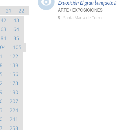
Exposición El gran banquete II
ARTE / EXPOSICIONES
21
22
Santa Marta de Tormes
42
43
63
64
84
85
04
105
1
122
8
139
5
156
2
173
9
190
6
207
3
224
0
241
7
258