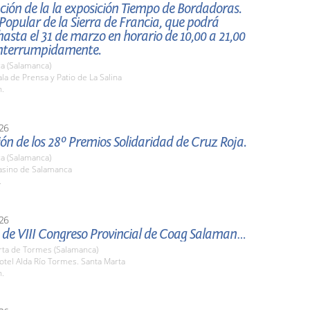
ión de la la exposición Tiempo de Bordadoras.
opular de la Sierra de Francia, que podrá
 hasta el 31 de marzo en horario de 10,00 a 21,00
interrumpidamente.
a (Salamanca)
a de Prensa y Patio de La Salina
h.
26
ón de los 28º Premios Solidaridad de Cruz Roja.
a (Salamanca)
sino de Salamanca
.
26
Clausura de VIII Congreso Provincial de Coag Salamanca.
rta de Tormes (Salamanca)
tel Alda Río Tormes. Santa Marta
h.