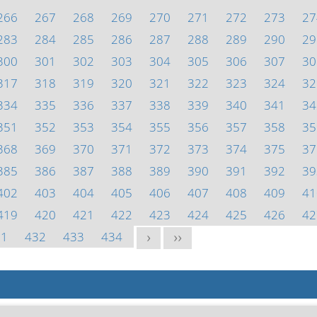
266
267
268
269
270
271
272
273
27
283
284
285
286
287
288
289
290
29
300
301
302
303
304
305
306
307
30
317
318
319
320
321
322
323
324
32
334
335
336
337
338
339
340
341
34
351
352
353
354
355
356
357
358
35
368
369
370
371
372
373
374
375
37
385
386
387
388
389
390
391
392
39
402
403
404
405
406
407
408
409
41
419
420
421
422
423
424
425
426
42
31
432
433
434
>
>>