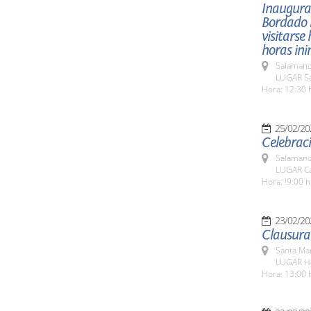
Inaugurac
Bordado P
visitarse
horas in
Salamanc
LUGAR Sal
Hora: 12:30 
25/02/20
Celebraci
Salamanc
LUGAR Ca
Hora: !9:00 h
23/02/20
Santa Ma
LUGAR Ho
Hora: 13:00 