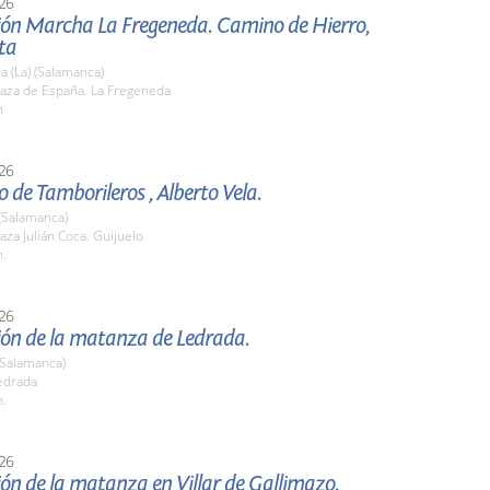
26
ión Marcha La Fregeneda. Camino de Hierro,
ta
 (La) (Salamanca)
aza de España. La Fregeneda
h
26
 de Tamborileros , Alberto Vela.
(Salamanca)
za Julián Coca. Guijuelo
h.
26
ión de la matanza de Ledrada.
(Salamanca)
edrada
h.
26
ón de la matanza en Villar de Gallimazo.