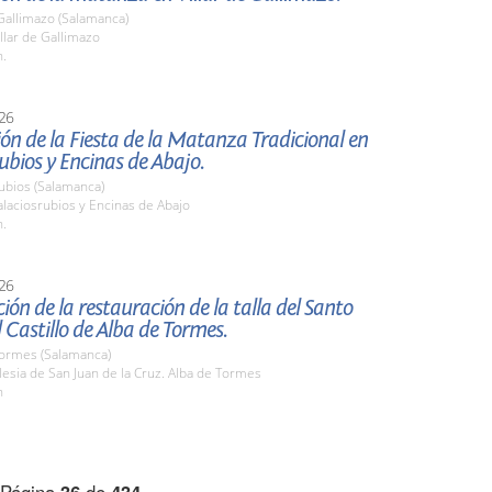
 Gallimazo (Salamanca)
llar de Gallimazo
h.
26
ón de la Fiesta de la Matanza Tradicional en
ubios y Encinas de Abajo.
ubios (Salamanca)
laciosrubios y Encinas de Abajo
h.
26
ión de la restauración de la talla del Santo
l Castillo de Alba de Tormes.
Tormes (Salamanca)
esia de San Juan de la Cruz. Alba de Tormes
h