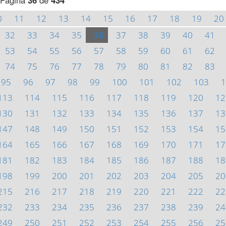
Página
36
de
434
0
11
12
13
14
15
16
17
18
19
20
32
33
34
35
36
37
38
39
40
41
53
54
55
56
57
58
59
60
61
62
74
75
76
77
78
79
80
81
82
83
95
96
97
98
99
100
101
102
103
1
113
114
115
116
117
118
119
120
12
130
131
132
133
134
135
136
137
13
147
148
149
150
151
152
153
154
15
164
165
166
167
168
169
170
171
17
181
182
183
184
185
186
187
188
18
198
199
200
201
202
203
204
205
20
215
216
217
218
219
220
221
222
22
232
233
234
235
236
237
238
239
24
249
250
251
252
253
254
255
256
25