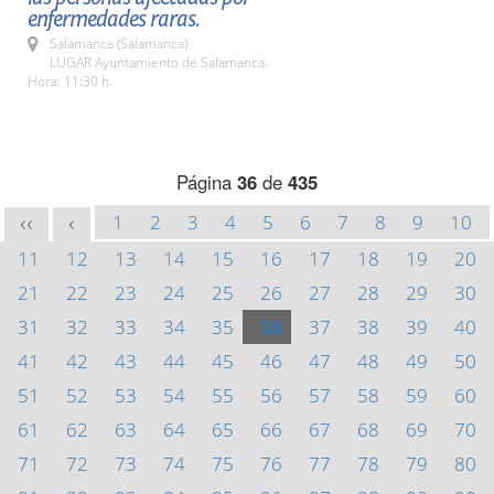
enfermedades raras.
Salamanca (Salamanca)
LUGAR Ayuntamiento de Salamanca.
Hora: 11:30 h.
Página
36
de
435
1
2
3
4
5
6
7
8
9
10
<<
<
11
12
13
14
15
16
17
18
19
20
21
22
23
24
25
26
27
28
29
30
31
32
33
34
35
36
37
38
39
40
41
42
43
44
45
46
47
48
49
50
51
52
53
54
55
56
57
58
59
60
61
62
63
64
65
66
67
68
69
70
71
72
73
74
75
76
77
78
79
80