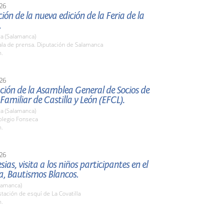
26
ión de la nueva edición de la Feria de la
.
a (Salamanca)
la de prensa. Diputación de Salamanca
h.
26
ión de la Asamblea General de Socios de
amiliar de Castilla y León (EFCL).
a (Salamanca)
legio Fonseca
h.
26
esias, visita a los niños participantes en el
, Bautismos Blancos.
lamanca)
ación de esquí de La Covatilla
h.