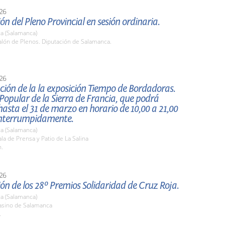
26
ón del Pleno Provincial en sesión ordinaria.
a (Salamanca)
lón de Plenos. Diputación de Salamanca.
26
ión de la la exposición Tiempo de Bordadoras.
opular de la Sierra de Francia, que podrá
 hasta el 31 de marzo en horario de 10,00 a 21,00
interrumpidamente.
a (Salamanca)
a de Prensa y Patio de La Salina
h.
26
ón de los 28º Premios Solidaridad de Cruz Roja.
a (Salamanca)
sino de Salamanca
.