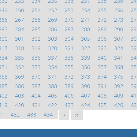
232
233
234
235
236
237
238
239
24
249
250
251
252
253
254
255
256
25
266
267
268
269
270
271
272
273
27
283
284
285
286
287
288
289
290
29
300
301
302
303
304
305
306
307
30
317
318
319
320
321
322
323
324
32
334
335
336
337
338
339
340
341
34
351
352
353
354
355
356
357
358
35
368
369
370
371
372
373
374
375
37
385
386
387
388
389
390
391
392
39
402
403
404
405
406
407
408
409
41
419
420
421
422
423
424
425
426
42
31
432
433
434
>
>>