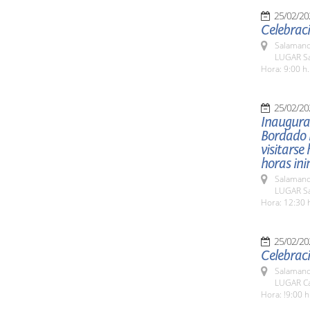
25/02/20
Celebraci
Salamanc
LUGAR Sa
Hora: 9:00 h.
25/02/20
Inaugurac
Bordado P
visitarse
horas in
Salamanc
LUGAR Sal
Hora: 12:30 
25/02/20
Celebraci
Salamanc
LUGAR Ca
Hora: !9:00 h