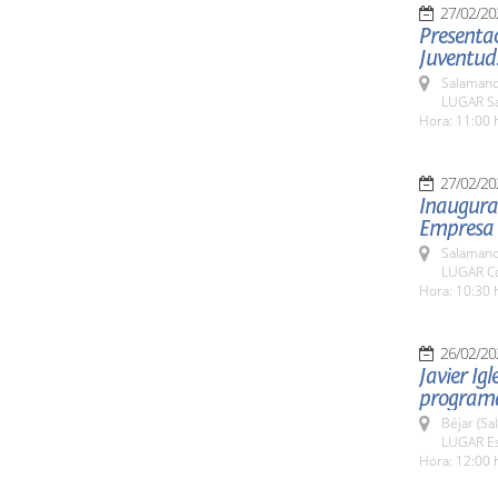
27/02/20
Presentac
Juventud
Salamanc
LUGAR Sa
Hora: 11:00 
27/02/20
Inaugurac
Empresa F
Salamanc
LUGAR Co
Hora: 10:30 
26/02/20
Javier Igl
programa
Béjar (Sa
LUGAR Est
Hora: 12:00 