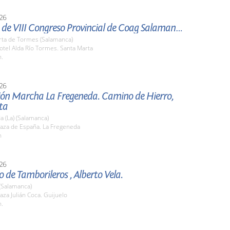
26
Clausura de VIII Congreso Provincial de Coag Salamanca.
rta de Tormes (Salamanca)
tel Alda Río Tormes. Santa Marta
h.
26
ión Marcha La Fregeneda. Camino de Hierro,
ta
 (La) (Salamanca)
aza de España. La Fregeneda
h
26
 de Tamborileros , Alberto Vela.
(Salamanca)
za Julián Coca. Guijuelo
h.