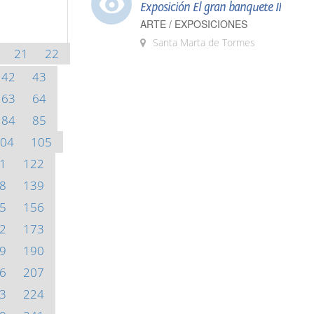
Exposición El gran banquete II
ARTE / EXPOSICIONES
Santa Marta de Tormes
21
22
42
43
63
64
84
85
04
105
1
122
8
139
5
156
2
173
9
190
6
207
3
224