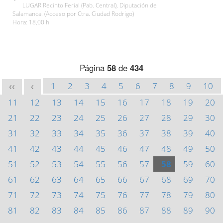
LUGAR Recinto Ferial (Pab. Central), Diputación de
Salamanca. (Acceso por Ctra. Ciudad Rodrigo)
Hora: 18,00 h
Página
58
de
434
1
2
3
4
5
6
7
8
9
10
<<
<
11
12
13
14
15
16
17
18
19
20
21
22
23
24
25
26
27
28
29
30
31
32
33
34
35
36
37
38
39
40
41
42
43
44
45
46
47
48
49
50
51
52
53
54
55
56
57
58
59
60
61
62
63
64
65
66
67
68
69
70
71
72
73
74
75
76
77
78
79
80
81
82
83
84
85
86
87
88
89
90