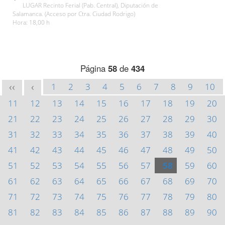
LUGAR Recinto Ferial (Pab. Central), Diputación de
Salamanca. (Acceso por Ctra. Ciudad Rodrigo)
Hora: 18,00 h
Página
58
de
434
1
2
3
4
5
6
7
8
9
10
<<
<
11
12
13
14
15
16
17
18
19
20
21
22
23
24
25
26
27
28
29
30
31
32
33
34
35
36
37
38
39
40
41
42
43
44
45
46
47
48
49
50
51
52
53
54
55
56
57
58
59
60
61
62
63
64
65
66
67
68
69
70
71
72
73
74
75
76
77
78
79
80
81
82
83
84
85
86
87
88
89
90