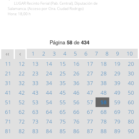
LUGAR Recinto Ferial (Pab. Central), Diputación de
Salamanca. (Acceso por Ctra. Ciudad Rodrigo)
Hora: 18,00 h
Página
58
de
434
1
2
3
4
5
6
7
8
9
10
<<
<
11
12
13
14
15
16
17
18
19
20
21
22
23
24
25
26
27
28
29
30
31
32
33
34
35
36
37
38
39
40
41
42
43
44
45
46
47
48
49
50
51
52
53
54
55
56
57
58
59
60
61
62
63
64
65
66
67
68
69
70
71
72
73
74
75
76
77
78
79
80
81
82
83
84
85
86
87
88
89
90