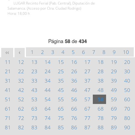
LUGAR Recinto Ferial (Pab. Central), Diputación de
Salamanca. (Acceso por Ctra. Ciudad Rodrigo)
Hora: 18,00 h
Página
58
de
434
1
2
3
4
5
6
7
8
9
10
<<
<
11
12
13
14
15
16
17
18
19
20
21
22
23
24
25
26
27
28
29
30
31
32
33
34
35
36
37
38
39
40
41
42
43
44
45
46
47
48
49
50
51
52
53
54
55
56
57
58
59
60
61
62
63
64
65
66
67
68
69
70
71
72
73
74
75
76
77
78
79
80
81
82
83
84
85
86
87
88
89
90