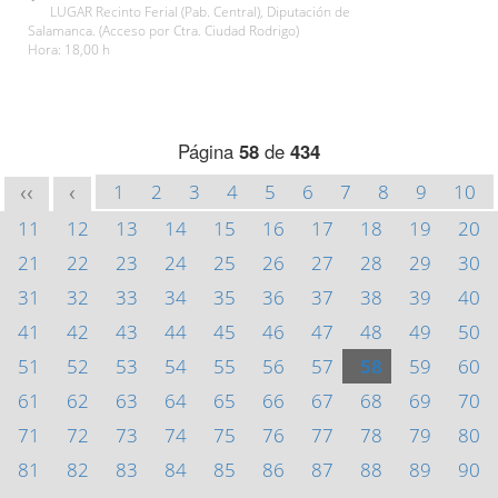
LUGAR Recinto Ferial (Pab. Central), Diputación de
Salamanca. (Acceso por Ctra. Ciudad Rodrigo)
Hora: 18,00 h
Página
58
de
434
1
2
3
4
5
6
7
8
9
10
<<
<
11
12
13
14
15
16
17
18
19
20
21
22
23
24
25
26
27
28
29
30
31
32
33
34
35
36
37
38
39
40
41
42
43
44
45
46
47
48
49
50
51
52
53
54
55
56
57
58
59
60
61
62
63
64
65
66
67
68
69
70
71
72
73
74
75
76
77
78
79
80
81
82
83
84
85
86
87
88
89
90